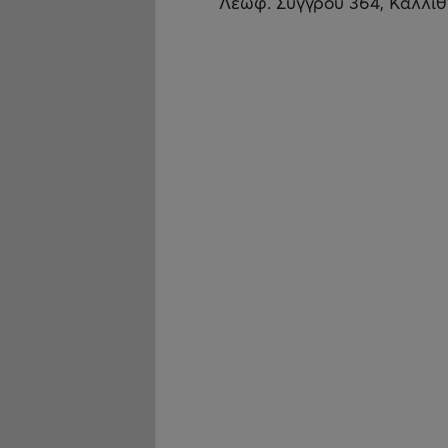
Λεωφ. Συγγρού 364, Καλλι