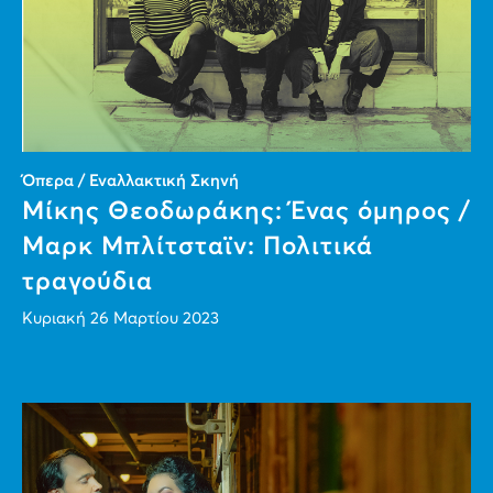
Όπερα / Εναλλακτική Σκηνή
Μίκης Θεοδωράκης: Ένας όμηρος /
Μαρκ Μπλίτσταϊν: Πολιτικά
τραγούδια
Κυριακή 26 Μαρτίου 2023