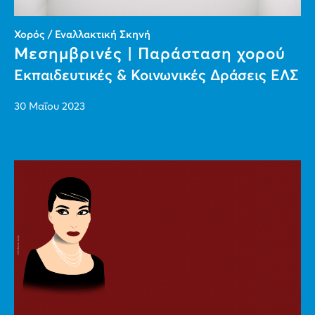
Χορός / Εναλλακτική Σκηνή
Μεσημβρινές | Παράσταση χορού
Εκπαιδευτικές & Κοινωνικές Δράσεις ΕΛΣ
30 Μαΐου 2023