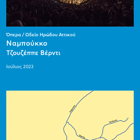
Όπερα / Ωδείο Ηρώδου Αττικού
Ναμπούκκο
Τζουζέππε Βέρντι
Ιούλιος 2023