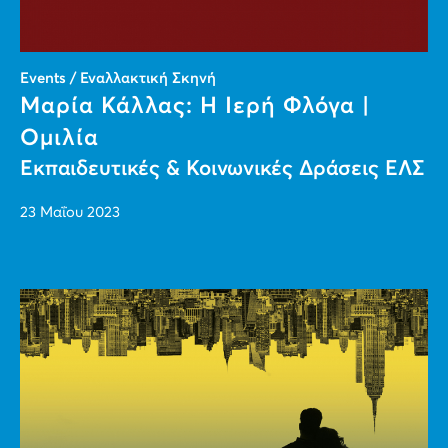
Events / Εναλλακτική Σκηνή
Μαρία Κάλλας: Η Ιερή Φλόγα |
Ομιλία
Εκπαιδευτικές & Κοινωνικές Δράσεις ΕΛΣ
23 Μαΐου 2023