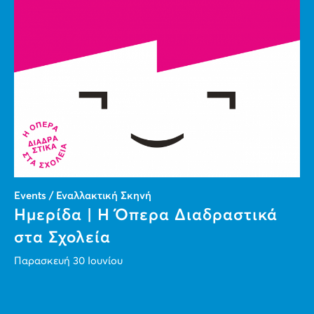
Events / Εναλλακτική Σκηνή
Ημερίδα | Η Όπερα Διαδραστικά
στα Σχολεία
Παρασκευή 30 Ιουνίου