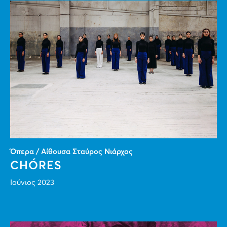
Όπερα / Αίθουσα Σταύρος Νιάρχος
CHÓRES
Ιούνιος 2023