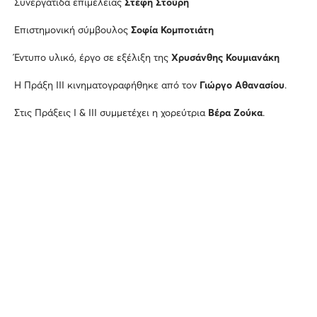
Συνεργάτιδα επιμέλειας
Στέφη Στούρη
Επιστημονική σύμβουλος
Σοφία Κομποτιάτη
Έντυπο υλικό, έργο σε εξέλιξη της
Χρυσάνθης Κουμιανάκη
Η Πράξη ΙΙΙ κινηματογραφήθηκε από τον
Γιώργο Αθανασίου
.
Στις Πράξεις Ι & ΙΙΙ συμμετέχει η χορεύτρια
Βέρα Ζούκα
.
Σχεδιασμός προθηκών
Χοσέ Μπαγιερζόσα
Συντονισμός παραγωγής
Σοφία Θεοδωράκη
Σε συνεργασία με τον
ATOPOS cvc
Ξεναγήσεις 15 ατόμων θα πραγματοποιηθούν από