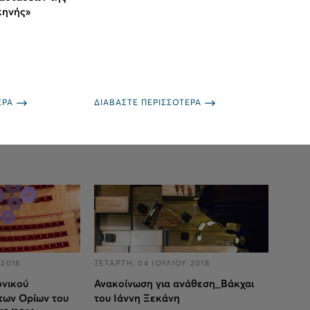
κηνής»
ΕΡΑ
ΔΙΑΒΑΣΤΕ ΠΕΡΙΣΣΟΤΕΡΑ
 2018
ΤΕΤΑΡΤΗ, 04 ΙΟΥΛΙΟΥ 2018
ονικού
Ανακοίνωση για ανάθεση_Βάκχαι
των Ορίων του
του Ιάννη Ξεκάνη