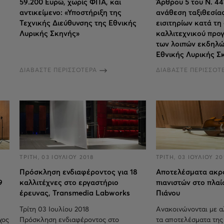
59.200 Ευρώ, χωρίς ΦΠΑ, και
Άρθρου 5 του Ν. 44
αντικείμενο: «Υποστήριξη της
ανάθεση ταξιθεσία
Τεχνικής Διεύθυνσης της Εθνικής
εισιτηρίων κατά τη
Λυρικής Σκηνής»
καλλιτεχνικού προ
των λοιπών εκδηλ
Εθνικής Λυρικής Σ
ΔΙΑΒΑΣΤΕ ΠΕΡΙΣΣΟΤΕΡΑ
ΔΙΑΒΑΣΤΕ ΠΕΡΙΣΣΟΤ
ΤΡΙΤΗ, 03 ΙΟΥΛΙΟΥ 2018
ΤΡΙΤΗ, 03 ΙΟΥΛΙΟΥ 20
Πρόσκληση ενδιαφέροντος για 18
Αποτελέσματα ακρ
9
καλλιτέχνες στο εργαστήριο
πιανιστών στο πλαί
έρευνας, Transmedia Labworks
Πιάνου
Τρίτη 03 Ιουλίου 2018
Ανακοινώνονται με α
χος
Πρόσκληση ενδιαφέροντος στο
τα αποτελέσματα τη