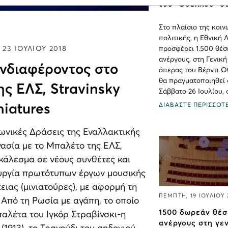
του "Oθέλλου" σ
Στο πλαίσιο της κοιν
πολιτικής, η Εθνική 
 23 ΙΟΥΛΙΟΥ 2018
προσφέρει 1.500 θέσ
ανέργους, στη Γενική
νδιαφέροντος στο
όπερας του Βέρντι Ο
θα πραγματοποιηθεί 
ης ΕΛΣ, Stravinsky
Σάββατο 26 Ιουλίου, σ
niatures
ΔΙΑΒΑΣΤΕ ΠΕΡΙΣΣΟΤ
νωνικές Δράσεις της Εναλλακτικής
ασία με το Μπαλέτο της ΕΛΣ,
κάλεσμα σε νέους συνθέτες και
ουργία πρωτότυπων έργων μουσικής
ειας (μινιατούρες), με αφορμή τη
ΠΕΜΠΤΗ, 19 ΙΟΥΛΙΟΥ 
Από τη Ρωσία με αγάπη, το οποίο
1500 δωρεάν θέσε
παλέτα του Ιγκόρ Στραβίνσκι-η
ανέργους στη γε