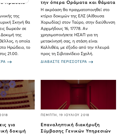
το Ηρώδειο
την όπερα Οράματα και θάματα
Η ακρόαση θα πραγματοποιηθεί στο
ωνικής της
κτίριο δοκιμών της ΕΛΣ (Αίθουσα
Λυρική Σκηνή θα
Χορωδίας) στον Ταύρο, στην διεύθυνση
εις δωρεάν σε
Aρχιμήδους 16, 17778. Αν
 Δοκιμή της
χρησιμοποιήσετε HΣΑΠ για τη
θέλλος, η οποία
μετακίνησή σας, η στάση είναι
στο Ηρώδειο, το
Καλλιθέα, με έξοδο από την πλευρά
τις 21.00.
προς τη Σιβιτανίδειο Σχολή.
ΕΡΑ
ΔΙΑΒΑΣΤΕ ΠΕΡΙΣΣΟΤΕΡΑ
2018
ΠΕΜΠΤΗ, 19 ΙΟΥΛΙΟΥ 2018
ις για
Επαναληπτική διακήρυξη
νική δοκιμή
Σύμβασης Γενικών Υπηρεσιών