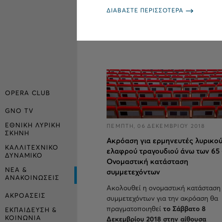
ΔΙΑΒΑΣΤΕ ΠΕΡΙΣΣΟΤΕΡΑ
OPERA CLUB
GNO TV
ΕΘΝΙΚΗ ΛΥΡΙΚΗ
ΠΕΜΠΤΗ, 06 ΔΕΚΕΜΒΡΙΟΥ 2018
ΣΚΗΝΗ
Ακρόαση για ερμηνευτές λυρικού
ΚΑΛΛΙΤΕΧΝΙΚΟ
ελαφρού τραγουδιού άνω των 65 
ΔΥΝΑΜΙΚΟ
Ονομαστική κατάσταση
ΝΕΑ &
συμμετεχόντων
ΑΝΑΚΟΙΝΩΣΕΙΣ
Ακολουθεί η ονομαστική κατάσταση
ΑΚΡΟΑΣΕΙΣ
συμμετεχόντων για την ακρόαση θα
πραγματοποιηθεί
το Σάββατο 8
ΕΚΠΑΙΔΕΥΣΗ &
ΚΟΙΝΩΝΙΑ
Δεκεμβρίου 2018 στην αίθουσα