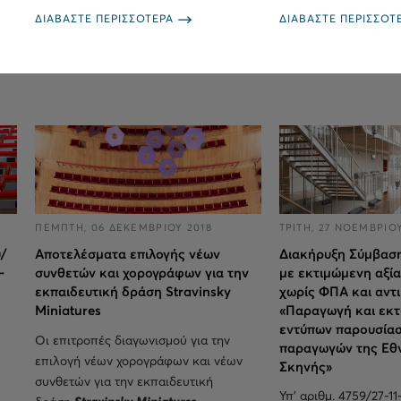
ΔΙΑΒΑΣΤΕ ΠΕΡΙΣΣΟΤΕΡΑ
ΔΙΑΒΑΣΤΕ ΠΕΡΙΣΣΟΤ
ΠΕΜΠΤΗ, 06 ΔΕΚΕΜΒΡΙΟΥ 2018
ΤΡΙΤΗ, 27 ΝΟΕΜΒΡΙΟΥ
/
Αποτελέσματα επιλογής νέων
Διακήρυξη Σύμβασ
-
συνθετών και χορογράφων για την
με εκτιμώμενη αξία
εκπαιδευτική δράση Stravinsky
χωρίς ΦΠΑ και αντι
Miniatures
«Παραγωγή και εκ
εντύπων παρουσία
Οι επιτροπές διαγωνισμού για την
παραγωγών της Εθν
επιλογή νέων χορογράφων και νέων
Σκηνής»
συνθετών για την εκπαιδευτική
Υπ’ αριθμ. 4759/27-1