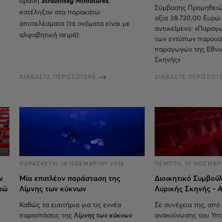
δράση
Stravinsky Miniatures
,
Σύμβασης Προμηθειώ
κατέληξαν στα παρακάτω
αξία 38.720,00 Ευρώ
αποτελέσματα (τα ονόματα είναι με
αντικείμενο: «Παραγ
αλφαβητική σειρά):
των εντύπων παρουσ
παραγωγών της Εθνι
Σκηνής»
ΔΙΑΒΑΣΤΕ ΠΕΡΙΣΣΟΤΕΡΑ
ΔΙΑΒΑΣΤΕ ΠΕΡΙΣΣΟΤ
ΠΑΡΑΣΚΕΥΗ, 16 ΝΟΕΜΒΡΙΟΥ 2018
ΠΕΜΠΤΗ, 15 ΝΟΕΜΒΡΙ
ν
Μία επιπλέον παράσταση της
Διοικητικό Συμβούλ
ρώ
Λίμνης των κύκνων
Λυρικής Σκηνής - 
Καθώς τα εισιτήρια για τις εννέα
Σε συνέχεια της, από 
παραστάσεις της
Λίμνης των κύκνων
ανακοίνωσης του Υπ