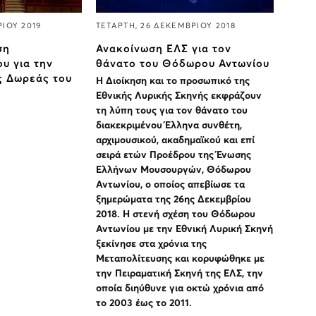
ΡΙΟΥ 2019
ΤΕΤΑΡΤΗ, 26 ΔΕΚΕΜΒΡΙΟΥ 2018
ση
Ανακοίνωση ΕΛΣ για τον
υ για την
θάνατο του Θόδωρου Αντωνίου
ς Δωρεάς του
Η Διοίκηση και το προσωπικό της
Εθνικής Λυρικής Σκηνής εκφράζουν
τη λύπη τους για τον θάνατο του
διακεκριμένου Έλληνα συνθέτη,
αρχιμουσικού, ακαδημαϊκού και επί
σειρά ετών Προέδρου της Ένωσης
Ελλήνων Μουσουργών, Θόδωρου
Αντωνίου, ο οποίος απεβίωσε τα
ξημερώματα της 26ης Δεκεμβρίου
2018. Η στενή σχέση του Θόδωρου
Αντωνίου με την Εθνική Λυρική Σκηνή
ξεκίνησε στα χρόνια της
Μεταπολίτευσης και κορυφώθηκε με
την Πειραματική Σκηνή της ΕΛΣ, την
οποία διηύθυνε για οκτώ χρόνια από
το 2003 έως το 2011.