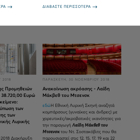
ΕΡΑ
ΔΙΑΒΑΣΤΕ ΠΕΡΙΣΣΟΤΕΡΑ
 2018
ΠΑΡΑΣΚΕΥΗ, 30 ΝΟΕΜΒΡΙΟΥ 2018
ης Προμηθειών
Ανακοίνωση ακρόασης - Λαίδη
 38.720,00 Ευρώ
Μάκβεθ του Μτσενσκ
κείμενο:
εδώ
Η Εθνική Λυρική Σκηνή αναζητά
τύπωση των
κομπάρσους (γυναίκες και άνδρες) με
σης των
χορευτικές/ακροβατικές ικανότητες για
ικής Λυρικής
την παραγωγή
Λαίδη Μάκβεθ του
Μτσενσκ
του Ντ. Σοστακόβιτς που θα
1-2018 Διακήρυξη
παρουσιαστεί στις 12, 15, 17, 19 και 22