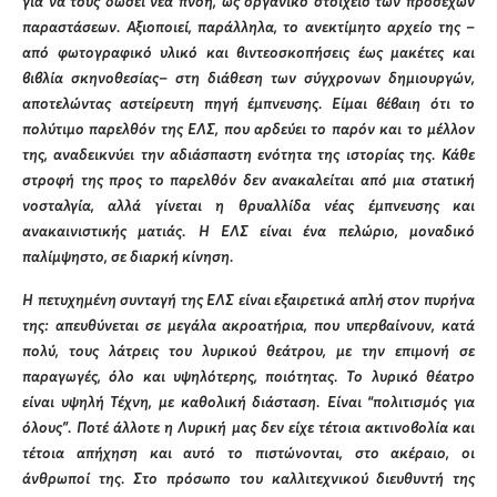
για να τους δώσει νέα πνοή, ως οργανικό στοιχείο των προσεχών
παραστάσεων. Αξιοποιεί, παράλληλα, το ανεκτίμητο αρχείο της –
από φωτογραφικό υλικό και βιντεοσκοπήσεις έως μακέτες και
βιβλία σκηνοθεσίας– στη διάθεση των σύγχρονων δημιουργών,
αποτελώντας αστείρευτη πηγή έμπνευσης. Είμαι βέβαιη ότι το
πολύτιμο παρελθόν της ΕΛΣ, που αρδεύει το παρόν και το μέλλον
της, αναδεικνύει την αδιάσπαστη ενότητα της ιστορίας της. Κάθε
στροφή της προς το παρελθόν δεν ανακαλείται από μια στατική
νοσταλγία, αλλά γίνεται η θρυαλλίδα νέας έμπνευσης και
ανακαινιστικής ματιάς. Η ΕΛΣ είναι ένα πελώριο, μοναδικό
παλίμψηστο, σε διαρκή κίνηση.
Η πετυχημένη συνταγή της ΕΛΣ είναι εξαιρετικά απλή στον πυρήνα
της: απευθύνεται σε μεγάλα ακροατήρια, που υπερβαίνουν, κατά
πολύ, τους λάτρεις του λυρικού θεάτρου, με την επιμονή σε
παραγωγές, όλο και υψηλότερης, ποιότητας. Το λυρικό θέατρο
είναι υψηλή Τέχνη, με καθολική διάσταση. Είναι “πολιτισμός για
όλους”. Ποτέ άλλοτε η Λυρική μας δεν είχε τέτοια ακτινοβολία και
τέτοια απήχηση και αυτό το πιστώνονται, στο ακέραιο, οι
άνθρωποί της. Στο πρόσωπο του καλλιτεχνικού διευθυντή της