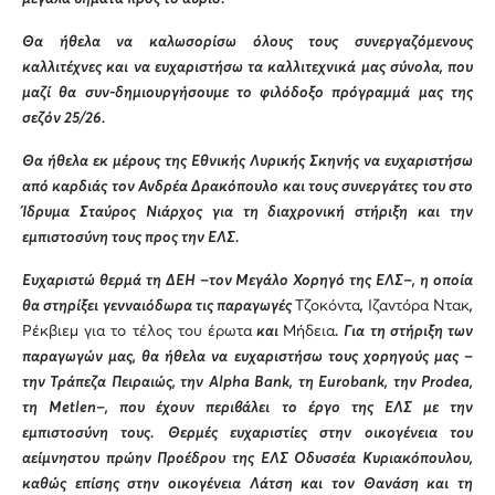
Θα ήθελα να καλωσορίσω όλους τους συνεργαζόμενους
καλλιτέχνες και να ευχαριστήσω τα καλλιτεχνικά μας σύνολα, που
μαζί θα συν-δημιουργήσουμε το φιλόδοξο πρόγραμμά μας της
σεζόν 25/26.
Θα ήθελα εκ μέρους της Εθνικής Λυρικής Σκηνής να ευχαριστήσω
από καρδιάς τον Ανδρέα Δρακόπουλο και τους συνεργάτες του στο
Ίδρυμα Σταύρος Νιάρχος για τη διαχρονική στήριξη και την
εμπιστοσύνη τους προς την ΕΛΣ.
Ευχαριστώ θερμά τη ΔΕΗ –τον Μεγάλο Χορηγό της ΕΛΣ–, η οποία
θα στηρίξει γενναιόδωρα τις παραγωγές
Τζοκόντα
,
Ιζαντόρα Ντακ
,
Ρέκβιεμ για το τέλος του έρωτα
και
Μήδεια
. Για τη στήριξη των
παραγωγών μας, θα ήθελα να ευχαριστήσω τους χορηγούς μας –
την Τράπεζα Πειραιώς, την Alpha Bank, τη
Eurobank
, την Prodea,
τη Metlen–, που έχουν περιβάλει το έργο της ΕΛΣ με την
εμπιστοσύνη τους. Θερμές ευχαριστίες στην οικογένεια του
αείμνηστου πρώην Προέδρου της ΕΛΣ Οδυσσέα Κυριακόπουλου,
καθώς επίσης στην οικογένεια Λάτση και τον Θανάση και τη