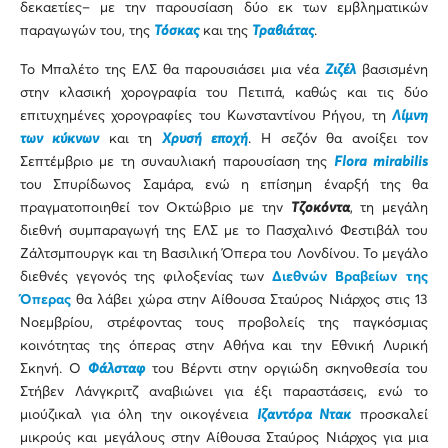
δεκαετίες– με την παρουσίαση δύο εκ των εμβληματικών
παραγωγών του, της
Τόσκας
και της
Τραβιάτας
.
Το Μπαλέτο της ΕΛΣ θα παρουσιάσει μια νέα
Ζιζέλ
βασισμένη
στην κλασική χορογραφία του Πετιπά, καθώς και τις δύο
επιτυχημένες χορογραφίες του Κωνσταντίνου Ρήγου, τη
Λίμνη
των κύκνων
και τη
Χρυσή εποχή
. Η σεζόν θα ανοίξει τον
Σεπτέμβριο με τη συναυλιακή παρουσίαση της
Flora
mirabilis
του Σπυρίδωνος Σαμάρα, ενώ η επίσημη έναρξή της θα
πραγματοποιηθεί τον Οκτώβριο με την
Τζοκόντα
, τη μεγάλη
διεθνή συμπαραγωγή της ΕΛΣ με το Πασχαλινό Φεστιβάλ του
Ζάλτσμπουργκ και τη Βασιλική Όπερα του Λονδίνου. Το μεγάλο
διεθνές γεγονός της φιλοξενίας των
Διεθνών Βραβείων της
Όπερας
θα λάβει χώρα στην Αίθουσα Σταύρος Νιάρχος στις 13
Νοεμβρίου, στρέφοντας τους προβολείς της παγκόσμιας
κοινότητας της όπερας στην Αθήνα και την Εθνική Λυρική
Σκηνή. Ο
Φάλσταφ
του Βέρντι στην οργιώδη σκηνοθεσία του
Στήβεν Λάνγκριτζ αναβιώνει για έξι παραστάσεις, ενώ το
μιούζικαλ για όλη την οικογένεια
Ιζαντόρα Ντακ
προσκαλεί
μικρούς και μεγάλους στην Αίθουσα Σταύρος Νιάρχος για μια