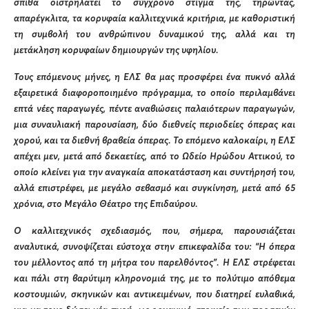
σπίθα οιστρηλατεί το σύγχρονο στίγμα της, τηρώντας,
απαρέγκλιτα, τα κορυφαία καλλιτεχνικά κριτήρια, με καθοριστική
τη συμβολή του ανθρώπινου δυναμικού της, αλλά και τη
μετάκληση κορυφαίων δημιουργών της υφηλίου.
Τους επόμενους μήνες, η ΕΛΣ θα μας προσφέρει ένα πυκνό αλλά
εξαιρετικά διαφοροποιημένο πρόγραμμα, το οποίο περιλαμβάνει
επτά νέες παραγωγές, πέντε αναβιώσεις παλαιότερων παραγωγών,
μια συναυλιακή παρουσίαση, δύο διεθνείς περιοδείες όπερας και
χορού, και τα διεθνή βραβεία όπερας. Το επόμενο καλοκαίρι, η ΕΛΣ
απέχει μεν, μετά από δεκαετίες, από το Ωδείο Ηρώδου Αττικού, το
οποίο κλείνει για την αναγκαία αποκατάσταση και συντήρησή του,
αλλά επιστρέφει, με μεγάλο σεβασμό και συγκίνηση, μετά από 65
χρόνια, στο Μεγάλο Θέατρο της Επιδαύρου.
Ο καλλιτεχνικός σχεδιασμός, που, σήμερα, παρουσιάζεται
αναλυτικά, συνοψίζεται εύστοχα στην επικεφαλίδα του: “Η όπερα
του μέλλοντος από τη μήτρα του παρελθόντος”. Η ΕΛΣ στρέφεται
και πάλι στη βαρύτιμη κληρονομιά της, με το πολύτιμο απόθεμα
κοστουμιών, σκηνικών και αντικειμένων, που διατηρεί ευλαβικά,