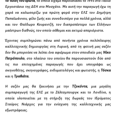
το τέλος του έρωτα
, το οποίο είχαμε παρουσιάσει το 1995 στο Παλιό
Εργοστάσιο της ΔΕΗ στο Μοσχάτο. Με αυτή την παραγωγή έχω τη
χαρά να καλωσορίζω για πρώτη φορά στην ΕΛΣ τον Δημήτρη
Παπαϊωάννου, φίλο ζωής και συνοδοιπόρο για πολλά χρόνια, αλλά
και τον Θεόδωρο Κουρεντζή, τον διαπρεπέστερο των Ελλήνων
μαέστρων διεθνώς, τον οποίο σέβομαι και εκτιμώ απεριόριστα.
Έχοντας συμπληρώσει πάνω από πενήντα χρόνια πολύπλευρης
καλλιτεχνικής δημιουργίας στη Λυρική, από τη φετινή μας σεζόν
δεν θα μπορούσε να λείπει ένα αφιέρωμα στον σπουδαίο μας
Νίκο
Πετρόπουλο
, στο πλαίσιο του οποίου θα παρουσιαστούν δύο από
τις πιο επιτυχημένες παραγωγές που έχει υπογράψει ως
σκηνοθέτης, σκηνογράφος, ενδυματολόγος και φωτιστής, η
Τόσκα
και η
Τραβιάτα
.
Η σεζόν μας θα ξεκινήσει με την
Τζοκόντα
, μια μεγάλη
συμπαραγωγή της ΕΛΣ με το Ζάλτσμπουργκ και το Λονδίνο, η
οποία υλοποιείται με τη στήριξη της δωρεάς του Ιδρύματος
Σταύρος Νιάρχος για την ενίσχυση της καλλιτεχνικής μας
εξωστρέφειας.