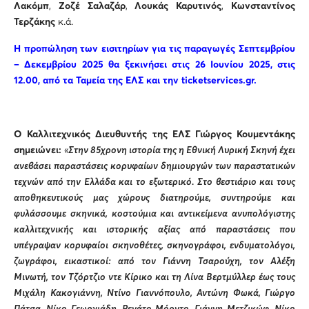
Λακόμπ
,
Ζοζέ Σαλαζάρ
,
Λουκάς Καρυτινός
,
Κωνσταντίνος
Τερζάκης
κ.ά.
Η προπώληση των εισιτηρίων για τις παραγωγές Σεπτεμβρίου
– Δεκεμβρίου 2025 θα ξεκινήσει στις 26 Ιουνίου 2025, στις
12.00, από τα Ταμεία της ΕΛΣ και την
ticketservices
.
gr
.
Ο Καλλιτεχνικός Διευθυντής της ΕΛΣ Γιώργος Κουμεντάκης
σημειώνει:
«
Στην 85χρονη ιστορία της η Εθνική Λυρική Σκηνή έχει
ανεβάσει παραστάσεις κορυφαίων δημιουργών των παραστατικών
τεχνών από την Ελλάδα και το εξωτερικό. Στο βεστιάριο και τους
αποθηκευτικούς μας χώρους διατηρούμε, συντηρούμε και
φυλάσσουμε σκηνικά, κοστούμια και αντικείμενα ανυπολόγιστης
καλλιτεχνικής και ιστορικής αξίας από παραστάσεις που
υπέγραψαν κορυφαίοι σκηνοθέτες, σκηνογράφοι, ενδυματολόγοι,
ζωγράφοι, εικαστικοί: από τον Γιάννη Τσαρούχη, τον Αλέξη
Μινωτή, τον Τζόρτζιο ντε Κίρικο και τη Λίνα Βερτμύλλερ έως τους
Μιχάλη Κακογιάννη, Ντίνο Γιαννόπουλο, Αντώνη Φωκά, Γιώργο