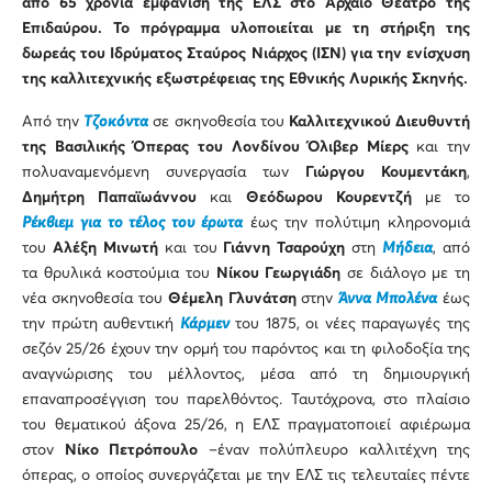
από 65 χρόνια εμφάνιση της ΕΛΣ στο Αρχαίο Θέατρο της
Επιδαύρου. Το πρόγραμμα υλοποιείται με τη στήριξη της
δωρεάς του Ιδρύματος Σταύρος Νιάρχος (ΙΣΝ) για την ενίσχυση
της καλλιτεχνικής εξωστρέφειας της Εθνικής Λυρικής Σκηνής.
Από την
Τζοκόντα
σε σκηνοθεσία του
Καλλιτεχνικού Διευθυντή
της Βασιλικής Όπερας του Λονδίνου Όλιβερ Μίερς
και την
πολυαναμενόμενη συνεργασία των
Γιώργου Κουμεντάκη
,
Δημήτρη Παπαϊωάννου
και
Θεόδωρου Κουρεντζή
με το
Ρέκβιεμ για το τέλος του έρωτα
έως την πολύτιμη κληρονομιά
του
Αλέξη Μινωτή
και του
Γιάννη Τσαρούχη
στη
Μήδεια
, από
τα θρυλικά κοστούμια του
Νίκου Γεωργιάδη
σε διάλογο με τη
νέα σκηνοθεσία του
Θέμελη Γλυνάτση
στην
Άννα Μπολένα
έως
την πρώτη αυθεντική
Κάρμεν
του 1875, οι νέες παραγωγές της
σεζόν 25/26 έχουν την ορμή του παρόντος και τη φιλοδοξία της
αναγνώρισης του μέλλοντος, μέσα από τη δημιουργική
επαναπροσέγγιση του παρελθόντος. Ταυτόχρονα, στο πλαίσιο
του θεματικού άξονα 25/26, η ΕΛΣ πραγματοποιεί αφιέρωμα
στον
Νίκο Πετρόπουλο
–έναν πολύπλευρο καλλιτέχνη της
όπερας, ο οποίος συνεργάζεται με την ΕΛΣ τις τελευταίες πέντε