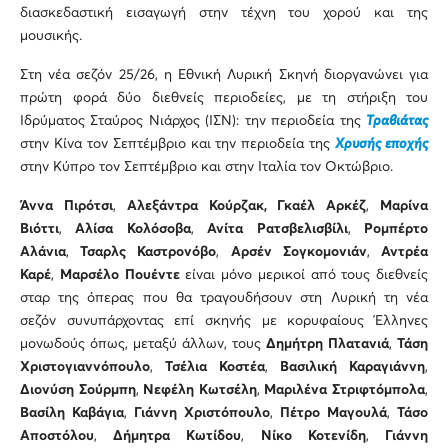
διασκεδαστική εισαγωγή στην τέχνη του χορού και της
μουσικής.
Στη νέα σεζόν 25/26, η Εθνική Λυρική Σκηνή διοργανώνει για
πρώτη φορά δύο διεθνείς περιοδείες, με τη στήριξη του
Ιδρύματος Σταύρος Νιάρχος (ΙΣΝ): την περιοδεία της
Τραβιάτας
στην Κίνα τον Σεπτέμβριο και την περιοδεία της
Χρυσής εποχής
στην Κύπρο τον Σεπτέμβριο και στην Ιταλία τον Οκτώβριο.
Άννα Πιρότσι
,
Αλεξάντρα Κούρζακ,
Γκαέλ Αρκέζ
,
Μαρίνα
Βιόττι
,
Αλίσα Κολόσοβα
,
Ανίτα Ρατσβελισβίλι
,
Ρομπέρτο
Αλάνια
,
Τσαρλς Καστρονόβο
,
Αρσέν Σογκομονιάν
,
Αντρέα
Καρέ
,
Μαρσέλο Πουέντε
είναι μόνο μερικοί από τους διεθνείς
σταρ της όπερας που θα τραγουδήσουν στη Λυρική τη νέα
σεζόν συνυπάρχοντας επί σκηνής με κορυφαίους Έλληνες
μονωδούς όπως, μεταξύ άλλων, τους
Δημήτρη Πλατανιά
,
Τάση
Χριστογιαννόπουλο
,
Τσέλια Κοστέα
,
Βασιλική Καραγιάννη
,
Διονύση Σούρμπη
,
Νεφέλη Κωτσέλη
,
Μαριλένα Στριφτόμπολα
,
Βασίλη Καβάγια
,
Γιάννη Χριστόπουλο
,
Πέτρο Μαγουλά
,
Τάσο
Αποστόλου
,
Δήμητρα Κωτίδου
,
Νίκο Κοτενίδη
,
Γιάννη