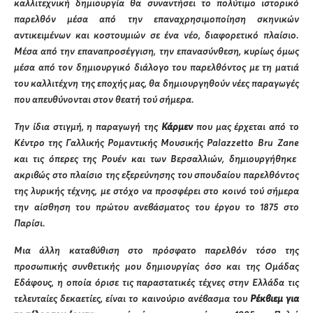
καλλιτεχνική δημιουργία θα συναντήσει το πολύτιμο ιστορικό
παρελθόν μέσα από την επαναχρησιμοποίηση σκηνικών
αντικειμένων και κοστουμιών σε ένα νέο, διαφορετικό πλαίσιο.
Μέσα από την επαναπροσέγγιση, την επανασύνθεση, κυρίως όμως
μέσα από τον δημιουργικό διάλογο του παρελθόντος με τη ματιά
του καλλιτέχνη της εποχής μας, θα δημιουργηθούν νέες παραγωγές
που απευθύνονται στον θεατή τού σήμερα.
Την ίδια στιγμή, η παραγωγή της
Κάρμεν
που μας έρχεται από το
Κέντρο της Γαλλικής Ρομαντικής Μουσικής
Palazzetto
Bru
Zane
και τις όπερες της Ρουέν και των Βερσαλλιών, δημιουργήθηκε
ακριβώς στο πλαίσιο της εξερεύνησης του σπουδαίου παρελθόντος
της λυρικής τέχνης, με στόχο να προσφέρει στο κοινό τού σήμερα
την αίσθηση του πρώτου ανεβάσματος του έργου το 1875 στο
Παρίσι.
Μια άλλη καταβύθιση στο πρόσφατο παρελθόν τόσο της
προσωπικής συνθετικής μου δημιουργίας όσο και της Ομάδας
Εδάφους, η οποία όρισε τις παραστατικές τέχνες στην Ελλάδα τις
τελευταίες δεκαετίες, είναι το καινούριο ανέβασμα του
Ρέκβιεμ για