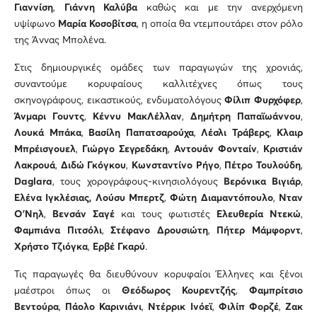
Γιαννίση
,
Γιάννη Καλύβα
καθώς και με την ανερχόμενη
υψίφωνο
Μαρία Κοσοβίτσα
, η οποία θα ντεμπουτάρει στον ρόλο
της Άννας Μπολένα.
Στις δημιουργικές ομάδες των παραγωγών της χρονιάς,
συναντούμε κορυφαίους καλλιτέχνες όπως τους
σκηνογράφους, εικαστικούς, ενδυματολόγους
Φίλιπ Φυρχόφερ
,
Άνμαρι Γουντς
,
Κέννυ ΜακΛέλλαν
,
Δημήτρη Παπαϊωάννου
,
Λουκά Μπάκα
,
Βασίλη Παπατσαρούχα
,
Λέσλι Τράβερς
,
Κλαιρ
Μπρέισγουελ
,
Γιώργο Σεγρεδάκη
,
Αντουάν Φονταίν
,
Κριστιάν
Λακρουά
,
Διδώ Γκόγκου
,
Κωνσταντίνο Ρήγο
,
Πέτρο Τουλούδη
,
Daglara
, τους χορογράφους-κινησιολόγους
Βερόνικα Βιγιάρ
,
Ελένα Ιγκλέσιας,
Λούσυ Μπερτζ
,
Φώτη Διαμαντόπουλο
,
Νταν
Ο’Νηλ
,
Βενσάν Σαγέ
και τους φωτιστές
Ελευθερία Ντεκώ
,
Φαμπιάνα Πιτσόλι
,
Στέφανο Δρουσιώτη
,
Πήτερ Μάμφορντ
,
Χρήστο Τζιόγκα
,
Ερβέ Γκαρύ
.
Τις παραγωγές θα διευθύνουν κορυφαίοι Έλληνες και ξένοι
μαέστροι όπως οι
Θεόδωρος Κουρεντζής
,
Φαμπρίτσιο
Βεντούρα
,
Πάολο Καρινιάνι
,
Ντέρρικ Ινόεϊ
,
Φιλίπ Φορζέ
,
Ζακ