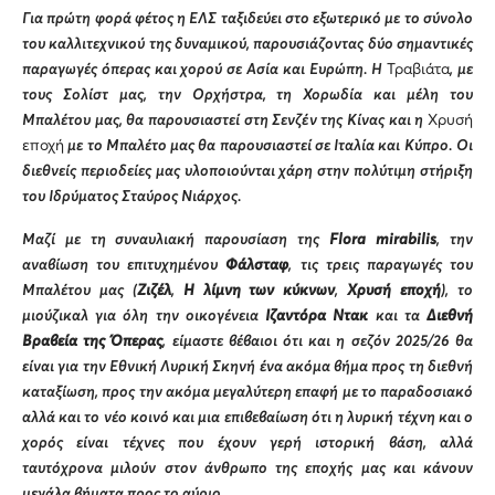
Για πρώτη φορά φέτος η ΕΛΣ ταξιδεύει στο εξωτερικό με το σύνολο
του καλλιτεχνικού της δυναμικού, παρουσιάζοντας δύο σημαντικές
παραγωγές όπερας και χορού σε Ασία και Ευρώπη. Η
Τραβιάτα
, με
τους Σολίστ μας, την Ορχήστρα, τη Χορωδία και μέλη του
Μπαλέτου μας, θα παρουσιαστεί στη Σενζέν της Κίνας και η
Χρυσή
εποχή
με το Μπαλέτο μας θα παρουσιαστεί σε Ιταλία και Κύπρο. Οι
διεθνείς περιοδείες μας υλοποιούνται χάρη στην πολύτιμη στήριξη
του Ιδρύματος Σταύρος Νιάρχος.
Μαζί με τη συναυλιακή παρουσίαση της
Flora
mirabilis
, την
αναβίωση του επιτυχημένου
Φάλσταφ
, τις τρεις παραγωγές του
Μπαλέτου μας (
Ζιζέλ
,
Η λίμνη των κύκνων
,
Χρυσή εποχή
), το
μιούζικαλ για όλη την οικογένεια
Ιζαντόρα Ντακ
και τα
Διεθνή
Βραβεία της Όπερας
, είμαστε βέβαιοι ότι και η σεζόν 2025/26 θα
είναι για την Εθνική Λυρική Σκηνή ένα ακόμα βήμα προς τη διεθνή
καταξίωση, προς την ακόμα μεγαλύτερη επαφή με το παραδοσιακό
αλλά και το νέο κοινό και μια επιβεβαίωση ότι η λυρική τέχνη και ο
χορός είναι τέχνες που έχουν γερή ιστορική βάση, αλλά
ταυτόχρονα μιλούν στον άνθρωπο της εποχής μας και κάνουν
μεγάλα βήματα προς το αύριο.