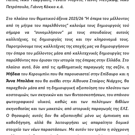
Πάτσα, Νίκο Γεωργιάδη, Ρενάτο Μόρντο, Γιάννη Μετζικώφ, Νίκο
Πετρόπουλο, Γιάννη Κόκκο κ.ά.
Στο πλαίσιο του θεματικού άξονα 2025/26 “Η όπερα του μέλλοντος
από τη μήτρα του παρελθόντος” καλούμε τους δημιουργούς τού
σήμερα να “συνομιλήσουν” με τους σπουδαίους αυτούς
καλλιτέχνες, τις δημιουργίες τους και την κληρονομιά τους.
Παροτρύνουμε τους καλλιτέχνες της εποχής μας να δημιουργήσουν
την όπερα του μέλλοντος μέσα από καλλιτεχνικές δημιουργίες του
παρελθόντος που όρισαν την ιστορία της όπερας στην Ελλάδα. Στο
πλαίσιο αυτό, δύο από τις εμβληματικές παραγωγές της σεζόν, η
Μήδεια
του Κερουμπίνι που θα παρουσιαστεί στην Επίδαυρο και η
Άννα Μπολένα
που θα ανέβει στην Αίθουσα Σταύρος Νιάρχος, θα
παραχθούν μέσα από τη δημιουργική αξιοποίηση του πλούτου των
κοστουμιών, των σκηνικών και των βιντεοσκοπήσεων, του σπάνιου
φωτογραφικού υλικού, καθώς και των πολύτιμων βιβλίων
σκηνοθεσίας και των μακετών, από ιστορικές παραγωγές της ΕΛΣ.
Ο θησαυρός αυτός δεν θα αξιοποιηθεί μόνο ως έμπνευση και
καθοδήγηση, αλλά θα λειτουργήσει ως απαραίτητο δομικό
στοιχείο των νέων παραστάσεων. Με αυτόν τον τρόπο η σύγχρονη