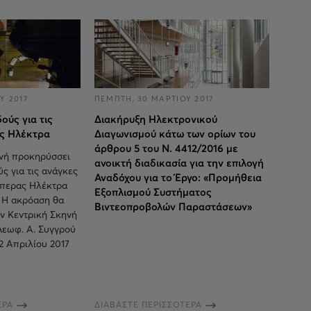
Υ 2017
ΠΕΜΠΤΗ, 30 ΜΑΡΤΙΟΥ 2017
ύς για τις
Διακήρυξη Ηλεκτρονικού
ς Ηλέκτρα
Διαγωνισμού κάτω των ορίων του
άρθρου 5 του Ν. 4412/2016 με
νή προκηρύσσει
ανοικτή διαδικασία για την επιλογή
ς για τις ανάγκες
Αναδόχου για το Έργο: «Προμήθεια
όπερας Ηλέκτρα
Εξοπλισμού Συστήματος
. Η ακρόαση θα
Βιντεοπροβολών Παραστάσεων»
ν Κεντρική Σκηνή
Λεωφ. Α. Συγγρού
22 Απριλίου 2017
ΕΡΑ
ΔΙΑΒΑΣΤΕ ΠΕΡΙΣΣΟΤΕΡΑ