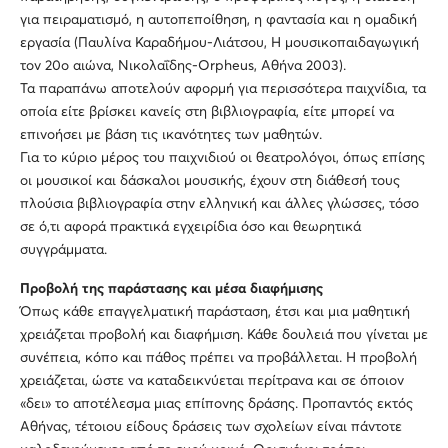
για πειραματισμό, η αυτοπεποίθηση, η φαντασία και η ομαδική
εργασία (Παυλίνα Καραδήμου-Λιάτσου, Η μουσικοπαιδαγωγική
τον 20ο αιώνα, Νικολαΐδης-Orpheus, Αθήνα 2003).
Τα παραπάνω αποτελούν αφορμή για περισσότερα παιχνίδια, τα
οποία είτε βρίσκει κανείς στη βιβλιογραφία, είτε μπορεί να
επινοήσει με βάση τις ικανότητες των μαθητών.
Για το κύριο μέρος του παιχνιδιού οι θεατρολόγοι, όπως επίσης
οι μουσικοί και δάσκαλοι μουσικής, έχουν στη διάθεσή τους
πλούσια βιβλιογραφία στην ελληνική και άλλες γλώσσες, τόσο
σε ό,τι αφορά πρακτικά εγχειρίδια όσο και θεωρητικά
συγγράμματα.
Προβολή της παράστασης και μέσα διαφήμισης
Όπως κάθε επαγγελματική παράσταση, έτσι και μια μαθητική
χρειάζεται προβολή και διαφήμιση. Κάθε δουλειά που γίνεται με
συνέπεια, κόπο και πάθος πρέπει να προβάλλεται. Η προβολή
χρειάζεται, ώστε να καταδεικνύεται περίτρανα και σε όποιον
«δει» το αποτέλεσμα μιας επίπονης δράσης. Προπαντός εκτός
Αθήνας, τέτοιου είδους δράσεις των σχολείων είναι πάντοτε