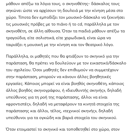
μάθουν απέξω τα λόγια τους, ο σκηνοθέτης- δάσκαλος τους
σηκώνει ώστε να αρχίσουν τη δουλειά με την κίνηση μέσα στο
χώρο. Τίποτα δεν εμποδίζει τον μουσικό-δάσκαλο να ξεκινήσει
τις μουσικές πρόβες με το πιάνο ή το cd, παράλληλα με τον
σκηνοθέτη, σε άλλη αίθουσα. Όταν τα παιδιά μάθουν απέξω τα
τραγούδια, είτε σολιστικά, είτε χορωδιακά, είναι ώρα να
ταιριάξει η μουσική με την κίνηση και τον θεατρικό λόγο.
Παράλληλα, οι μαθητές που θα φτιάξουν το σκηνικό για την
παράσταση, θα πρέπει να δουλεύουν με τον εικαστικό/δάσκαλο
του σχολείου. Όσοι μαθητές δεν επιθυμούν να συμμετέχουν
στην παράσταση, μπορούν να κάνουν άλλες βοηθητικές
εργασίες. Κάποιος μπορεί να είναι βοηθός σκηνοθέτη, κάποιος
άλλος βοηθός σκηνογράφου, ή «διευθυντής σκηνής», δηλαδή
υπεύθυνος για τη ροή της παράστασης, άλλοι να είναι
«φροντιστές», δηλαδή να μεταφέρουν τα κινητά στοιχεία της
παράστασης και άλλοι, τέλος, «τεχνικοί σκηνής», δηλαδή
υπεύθυνοι για τα ογκώδη και βαριά στοιχεία του σκηνικού.
Όταν ετοιμαστεί το σκηνικό και τοποθετηθεί στο χώρο, στον