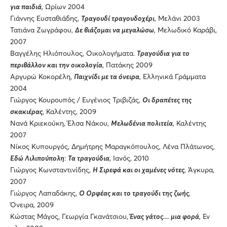
για παιδιά
, Ωρίων 2004
Γιάννης Ευσταθιάδης,
Τραγουδί τραγουδοχέρι
, Μελάνι 2003
Τατιάνα Ζωγράφου,
Δε βιάζομαι να μεγαλώσω
, Μελωδικό Καράβι,
2007
Βαγγέλης Ηλιόπουλος, Οικολογήματα.
Τραγούδια για το
περιβάλλον και την οικολογία
, Πατάκης 2009
Αργυρώ Κοκορέλη,
Παιχνίδι με τα όνειρα
, Ελληνικά Γράμματα
2004
Γιώργος Κουρουπός / Ευγένιος Τριβιζάς,
Οι δραπέτες της
σκακιέρας
, Καλέντης, 2009
Νανά Κριεκούκη, Έλσα Νάκου,
Μελωδένια πολιτεία
, Καλέντης
2007
Νίκος Κυπουργός, Δημήτρης Μαραγκόπουλος, Λένα Πλάτωνος,
Εδώ Λιλιπούπολη
:
Τα τραγούδια
, Ιανός, 2010
Γιώργος Κωνσταντινίδης,
Η Σιρεφά και οι χαμένες νότες
, Άγκυρα,
2007
Γιώργος Λαπαδάκης,
Ο Ορφέας και το τραγούδι της ζωής
,
Όνειρα, 2009
Κώστας Μάγος, Γεωργία Γκανάτσιου,
Ένας γάτος... μια φορά
, Εν