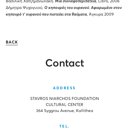
Βασιλική Χατζημανωλάκη.
Μια συννεφοπεριπέτεια
, Libro, 2006
Δήμητρα Ψυχογυιού,
Ο κηπουρός του ουρανού
.
Αφιερωμένο στον
κηπουρό τ' ουρανού που πιστεύει στα θαύματα
, Άγκυρα 2009
BACK
Contact
ADDRESS
STAVROS NIARCHOS FOUNDATION
CULTURAL CENTER
364 Syggrou Avenue, Kallithea
TEL.