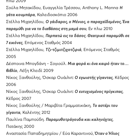
πλω 2009
Σούλα Μητακίδου, Ευαγγελία Τρέσσου, Anthony L. Manna
Η
γάτα κουμπάρα
, Καλειδοσκόπιο 2006
Στέλλα Μιχαηλίδου,
Ο γάιδαρος, ο Μένιος, ο παραχαϊδεμένος
,
Ένα
παραμύθι για να το διαβάσεις στη μαμά σου
, Εν πλω 2010
Στέλλα Μιχαηλίδου,
Περπατώ εις το δάσος
.
Θεατρικό παραμύθι σε
7 εικόνες
, Επόμενος Σταθμός 2004
Στέλλα Μιχαηλίδου,
Τζι-τζιμιτζιχοτζιριά
, Επόμενος Σταθμός
2005
Δέσποινα Μπογδάνη - Σογιούλ.
Μια φορά κι ένα καιρό ήταν το…
βιβλίο
, Λέξη Κλειδί 2009
Νίκος Ξανθούλης, Όσκαρ Ουάιλντ:
Ο εγωιστής γίγαντας
, Κέδρος
2006
Νίκος Ξανθούλης, Όσκαρ Ουάιλντ:
Ο ευτυχισμένος πρίγκιπας
,
Κέδρος 2007
Νίκος Ξανθούλης / Μαριβίτα Γραμματικάκη,
Το αστέρι του
γίγαντα
, Καλέντης 2012
Παυλίνα Παμπούδη.
Παραμυθοτράγουδα και καληνύχτες
,
Πατάκης 2000
Αναστασία Παπαδημητρίου / Εύα Καραντινού,
Όταν ο Ήλιος