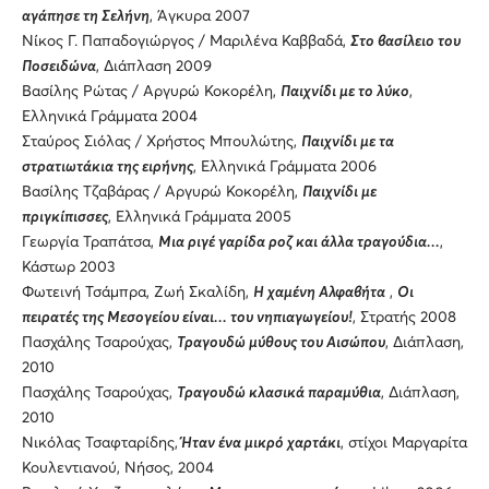
αγάπησε τη Σελήνη
, Άγκυρα 2007
Νίκος Γ. Παπαδογιώργος / Μαριλένα Καββαδά,
Στο βασίλειο του
Ποσειδώνα
, Διάπλαση 2009
Βασίλης Ρώτας / Αργυρώ Κοκορέλη,
Παιχνίδι με το λύκο
,
Ελληνικά Γράμματα 2004
Σταύρος Σιόλας / Χρήστος Μπουλώτης,
Παιχνίδι με τα
στρατιωτάκια της ειρήνης
, Ελληνικά Γράμματα 2006
Βασίλης Τζαβάρας / Αργυρώ Κοκορέλη,
Παιχνίδι με
πριγκίπισσες
, Ελληνικά Γράμματα 2005
Γεωργία Τραπάτσα,
Μια ριγέ γαρίδα ροζ και άλλα τραγούδια...
,
Κάστωρ 2003
Φωτεινή Τσάμπρα, Ζωή Σκαλίδη,
Η χαμένη Αλφαβήτα
,
Οι
πειρατές της Μεσογείου είναι... του νηπιαγωγείου!
, Στρατής 2008
Πασχάλης Τσαρούχας,
Τραγουδώ μύθους του Αισώπου
, Διάπλαση,
2010
Πασχάλης Τσαρούχας,
Τραγουδώ κλασικά παραμύθια
, Διάπλαση,
2010
Νικόλας Τσαφταρίδης,
Ήταν ένα μικρό χαρτάκι
, στίχοι Μαργαρίτα
Κουλεντιανού, Νήσος, 2004