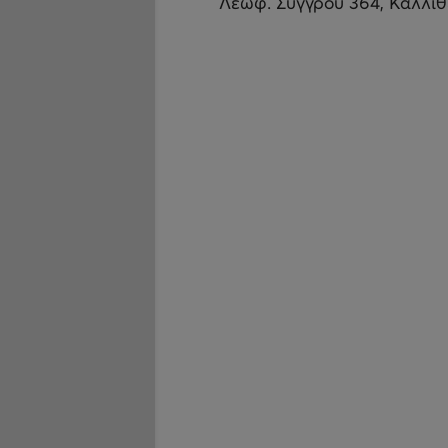
Λεωφ. Συγγρού 364, Καλλι