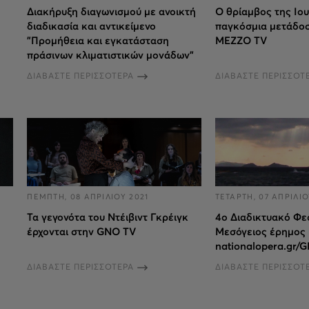
Διακήρυξη διαγωνισμού με ανοικτή
Ο θρίαμβος της Ιου
διαδικασία και αντικείμενο
παγκόσμια μετάδοσ
"Προμήθεια και εγκατάσταση
MEZZO TV
πράσινων κλιματιστικών μονάδων"
ΔΙΑΒΑΣΤΕ ΠΕΡΙΣΣΟΤΕΡΑ
ΔΙΑΒΑΣΤΕ ΠΕΡΙΣΣΟΤ
ΠΕΜΠΤΗ, 08 ΑΠΡΙΛΙΟΥ 2021
ΤΕΤΑΡΤΗ, 07 ΑΠΡΙΛΙΟ
Τα γεγονότα του Ντέιβιντ Γκρέιγκ
4ο Διαδικτυακό Φε
έρχονται στην GNO TV
Μεσόγειος έρημος 
nationalopera.gr/
ΔΙΑΒΑΣΤΕ ΠΕΡΙΣΣΟΤΕΡΑ
ΔΙΑΒΑΣΤΕ ΠΕΡΙΣΣΟΤ