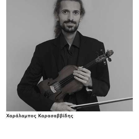
Χαράλαμπος Καρασαββίδης