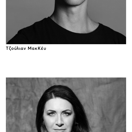
Τζούλιαν ΜακΚέυ