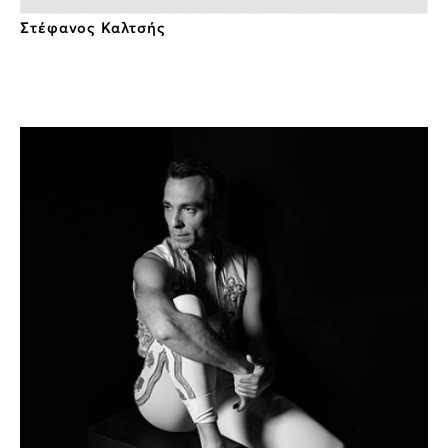
Στέφανος Καλτσής