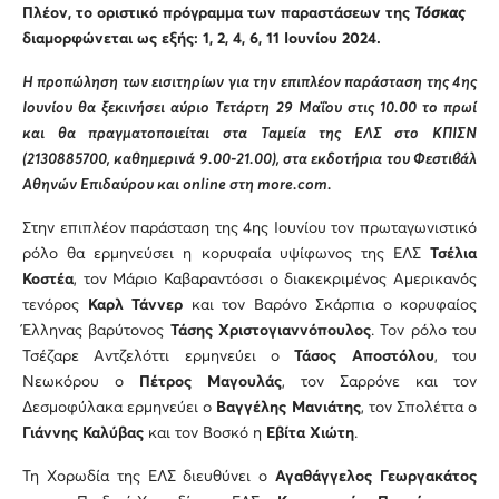
Πλέον, το οριστικό πρόγραμμα των παραστάσεων της
Τόσκας
διαμορφώνεται ως εξής: 1, 2, 4, 6, 11 Ιουνίου 2024.
Η προπώληση των εισιτηρίων για την επιπλέον παράσταση της 4ης
Ιουνίου θα ξεκινήσει αύριο Τετάρτη 29 Μαΐου στις 10.00 το πρωί
και θα πραγματοποιείται στα Ταμεία της ΕΛΣ στο ΚΠΙΣΝ
(2130885700, καθημερινά 9.00-21.00), στα εκδοτήρια του Φεστιβάλ
Αθηνών Επιδαύρου και
online
στη
more
.
com
.
Στην επιπλέον παράσταση της 4ης Ιουνίου τον πρωταγωνιστικό
ρόλο θα ερμηνεύσει η κορυφαία υψίφωνος της ΕΛΣ
Τσέλια
Κοστέα
, τον Μάριο Καβαραντόσσι ο διακεκριμένος Αμερικανός
τενόρος
Καρλ Τάννερ
και τον Βαρόνο Σκάρπια ο κορυφαίος
Έλληνας βαρύτονος
Τάσης Χριστογιαννόπουλος
. Τον ρόλο του
Τσέζαρε Αντζελόττι ερμηνεύει ο
Τάσος Αποστόλου
, του
Νεωκόρου ο
Πέτρος Μαγουλάς
, τον Σαρρόνε και τον
Δεσμοφύλακα ερμηνεύει o
Βαγγέλης Μανιάτης
, τον Σπολέττα ο
Γιάννης Καλύβας
και τον Βοσκό η
Εβίτα Χιώτη
.
Τη Χορωδία της ΕΛΣ διευθύνει ο
Αγαθάγγελος Γεωργακάτος