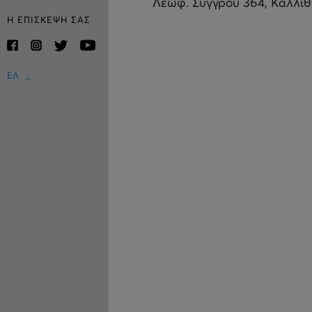
Λεωφ. Συγγρού 364, Καλλι
Η ΕΠΙΣΚΕΨΗ ΣΑΣ
ΕΛ