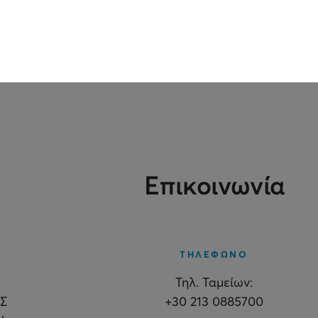
Επικοινωνία
ΤΗΛΕΦΩΝΟ
Τηλ. Ταμείων:
Σ
+30 213 0885700