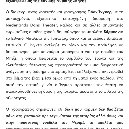
εξωστρέφειας της Εθνικής Λυρικής Σκηνής.
Ο διακεκριμένος χορευτής και χορογράφος
Γιόαν Ίνγκερ
, με τη
μακροχρόνια, εξαιρετικά επιτυχημένη διαδρομή στο
Nederlands Dans Theater, καθώς και σε άλλες σημαντικές
ευρωπαϊκές ομάδες χορού, δημιούργησε το μπαλέτο
Κάρμεν
για
το Εθνικό Μπαλέτο της Ισπανίας, όπου και σημείωσε ιδιαίτερη
επιτυχία. O Ίνγκερ ανέλαβε το ρίσκο και την πρόκληση να
δημιουργήσει μια καινούρια χορογραφία για την ηρωίδα του
Μπιζέ, η οποία θεωρείται το σύμβολο του έρωτα και της
ελευθερίας, θέτοντας ως προτεραιότητά του μια διαφορετική
ανάγνωση της διάσημης ιστορίας. Έτσι επέλεξε να επικεντρωθεί
στο θέμα της βίας, μέσα όμως από τη ματιά ενός παιδιού. Υπό
αυτή την οπτική γωνία ο Ίνγκερ προτρέπει τον θεατή να
παρακολουθήσει τη δράση της ιστορίας μέσα από το φίλτρο της
αθωότητας.
Ο χορογράφος σημειώνει: «
Η δική μου
Κάρμεν
δεν βασίζεται
μόνο στη γυναικεία πρωταγωνίστρια της ιστορίας αλλά, όπως και
στην πρωτότυπη νουβέλα του Μεριμέ, το μπαλέτο μου