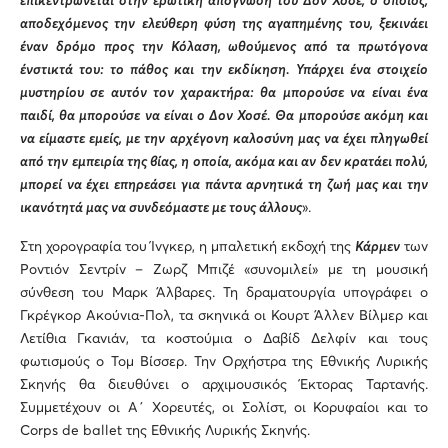
επικεντρώνεται στην ερωτική απόγνωση του Δον Χοσέ, ο οποίος,
αποδεχόμενος την ελεύθερη φύση της αγαπημένης του, ξεκινάει
έναν δρόμο προς την Κόλαση, ωθούμενος από τα πρωτόγονα
ένστικτά του: το πάθος και την εκδίκηση. Υπάρχει ένα στοιχείο
μυστηρίου σε αυτόν τον χαρακτήρα: θα μπορούσε να είναι ένα
παιδί, θα μπορούσε να είναι ο Δον Χοσέ. Θα μπορούσε ακόμη και
να είμαστε εμείς, με την αρχέγονη καλοσύνη μας να έχει πληγωθεί
από την εμπειρία της βίας, η οποία, ακόμα και αν δεν κρατάει πολύ,
μπορεί να έχει επηρεάσει για πάντα αρνητικά τη ζωή μας και την
ικανότητά μας να συνδεόμαστε με τους άλλους
».
Στη χορογραφία του Ίνγκερ, η μπαλετική εκδοχή της
Κάρμεν
των
Ροντιόν Σεντρίν – Ζωρζ Μπιζέ «συνομιλεί» με τη μουσική
σύνθεση του Μαρκ Άλβαρες. Τη δραματουργία υπογράφει ο
Γκρέγκορ Ακούνια-Πολ, τα σκηνικά οι Κουρτ Άλλεν Βίλμερ και
Λετίθια Γκανιάν, τα κοστούμια ο Δαβίδ Δελφίν και τους
φωτισμούς ο Τομ Bίσσερ. Την Ορχήστρα της Εθνικής Λυρικής
Σκηνής θα διευθύνει ο αρχιμουσικός Έκτορας Ταρτανής.
Συμμετέχουν οι Α΄ Χορευτές, οι Σολίστ, οι Κορυφαίοι και το
Corps de ballet της Εθνικής Λυρικής Σκηνής.