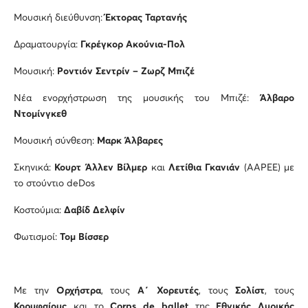
Μουσική διεύθυνση:
Έκτορας Ταρτανής
Δραματουργία:
Γκρέγκορ Ακούνια-Πολ
Μουσική:
Ροντιόν Σεντρίν – Ζωρζ Μπιζέ
Νέα ενορχήστρωση της μουσικής του Μπιζέ:
Άλβαρο
Ντομίνγκεθ
Μουσική σύνθεση:
Μαρκ Άλβαρες
Σκηνικά:
Κουρτ Άλλεν Βίλμερ
και
Λετίθια Γκανιάν
(AAPEE) με
το στούντιο deDos
Κοστούμια:
Δαβίδ Δελφίν
Φωτισμοί:
Τομ
B
ίσσερ
Με την
Ορχήστρα
, τους
Α΄ Χορευτές
, τους
Σολίστ
, τους
Κορυφαίους
και το
Corps de
b
allet
της
Εθνικής Λυρικής