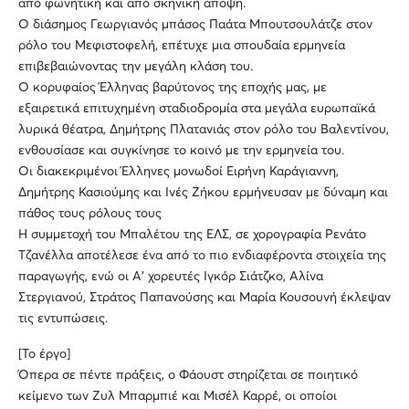
από φωνητική και από σκηνική άποψη.
Ο διάσημος Γεωργιανός μπάσος Παάτα Μπουτσουλάτζε στον
ρόλο του Μεφιστοφελή, επέτυχε μια σπουδαία ερμηνεία
επιβεβαιώνοντας την μεγάλη κλάση του.
Ο κορυφαίος Έλληνας βαρύτονος της εποχής μας, με
εξαιρετικά επιτυχημένη σταδιοδρομία στα μεγάλα ευρωπαϊκά
λυρικά θέατρα, Δημήτρης Πλατανιάς στον ρόλο του Βαλεντίνου,
ενθουσίασε και συγκίνησε το κοινό με την ερμηνεία του.
Οι διακεκριμένοι Έλληνες μονωδοί Ειρήνη Καράγιαννη,
Δημήτρης Κασιούμης και Ινές Ζήκου ερμήνευσαν με δύναμη και
πάθος τους ρόλους τους
Η συμμετοχή του Μπαλέτου της ΕΛΣ, σε χορογραφία Ρενάτο
Τζανέλλα αποτέλεσε ένα από το πιο ενδιαφέροντα στοιχεία της
παραγωγής, ενώ οι Α' χορευτές Ιγκόρ Σιάτζκο, Αλίνα
Στεργιανού, Στράτος Παπανούσης και Μαρία Κουσουνή έκλεψαν
τις εντυπώσεις.
[Το έργο]
Όπερα σε πέντε πράξεις, ο Φάουστ στηρίζεται σε ποιητικό
κείμενο των Ζυλ Μπαρμπιέ και Μισέλ Καρρέ, οι οποίοι