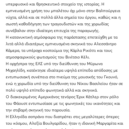
υπερφυσικό και θρησκευτικό στοιχείο της ιστορίας. Η
εμπνευσμένη χρήση του μπαλέτου όχι μόνο στην Βαλπούργεια
νύχτα, αλλά και σε πολλά άλλα σημεία του έργου, καθώς και η
σωστή καθοδήγηση των τραγουδιστών και της χορωδίας
συνέβαλαν στην ιδιαίτερη επιτυχία της παραγωγής.
Η κατανυκτική ατμόσφαιρα της παράστασης επετεύχθη με τα
λιτά αλλά ιδιαιτέρως εμπνευσμένα σκηνικά του Αλεσσάντρο
Κάμερα, τα υπέροχα κοστούμια της Κάρλα Ρικόττι και τους
ατμοσφαιρικούς φωτισμούς του Βινίτσιο Κέλι.
Η ορχήστρα της ΕΛΣ υπό την διεύθυνση του Μύρωνα
Μιχαηλίδη, κατέκτησε ιδιαίτερα υψηλά επίπεδα απόδοσης με
εντυπωσιακή συνέπεια στο πνεύμα της μουσικής του Γκουνό,
ενώ η χορωδία υπό την διεύθυνση του Νίκου Βασιλείου ήταν σε
πολύ υψηλό επίπεδο φωνητικά αλλά και σκηνικά.
Ο διακεκριμένος Αμερικάνος τενόρος Έρικ Κάτλερ στον ρόλο
του Φάουστ εντυπωσίασε με τις φωνητικές του ικανότητες και
την στιβαρή σκηνική του παρουσία.
Η Ελληνίδα σοπράνο που διαπρέπει στις μεγαλύτερες όπερες
του κόσμου, Αλεξία Βουλγαρίδου, ήταν η ιδανική Μαργαρίτα και