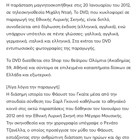
Η παράσταση μαγνητοσκοπήθηκε στις 20 Ιανουαρίου του 2012,
σε τηλεσκηνοθεσία Μιχάλη Νταή. Το DVD, που κυκλοφορεί σε
παραγωγή της Εθνικής Λυρικής Σκηνής, είναι διπλό,
συνοδεύεται από δίγλωσση έκδοση (ελληνικά, αγγλικά), ενώ
υπάρχουν υπότιτλοι σε πέντε γλώσσες: γαλλικά, αγγλικά,
γερμανικά, ιταλικά και ελληνικά. Στα extras του DVD
εντυπωσιακές φωτογραφίες της παραγωγής.
Το DVD διατίθεται στο Shop του θεάτρου Ολύμπια (Ακαδημίας
59, Αθήνα) και σύντομα σε επιλεγμένα καταστήματα δίσκων σε
Ελλάδα και εξωτερικό.
[Λίγα λόγια την παραγωγή]
Η διάσημη ιστορία του Φάουστ του Γκαίτε μέσα από την
σπουδαία σύνθεση του Σαρλ Γκουνό καθήλωσε το αθηναϊκό
κοινό στις οκτώ παραστάσεις που δόθηκαν τον Ιανουάριο του
2012 από την Εθνική Λυρική Σκηνή στο Μέγαρο Μουσικής.
Την σκηνοθεσία και την χορογραφία υπέγραψε ο Ρενάτο
Τζανέλλα, ο οποίος προσέγγισε τον μύθο του Φάουστ,
εστιάζοντας στην ανθρώπινη διάσταση των ηρώων και όχι στο