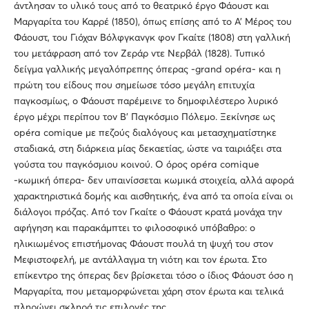
άντλησαν το υλικό τους από το θεατρικό έργο Φάουστ και
Μαργαρίτα του Καρρέ (1850), όπως επίσης από το Α’ Μέρος του
Φάουστ, του Γιόχαν Βόλφγκανγκ φον Γκαίτε (1808) στη γαλλική
του μετάφραση από τον Ζεράρ ντε Νερβάλ (1828). Τυπικό
δείγμα γαλλικής μεγαλόπρεπης όπερας -grand opéra- και η
πρώτη του είδους που σημείωσε τόσο μεγάλη επιτυχία
παγκοσμίως, ο Φάουστ παρέμεινε το δημοφιλέστερο λυρικό
έργο μέχρι περίπου τον Β’ Παγκόσμιο Πόλεμο. Ξεκίνησε ως
opéra comique με πεζούς διαλόγους και μετασχηματίστηκε
σταδιακά, στη διάρκεια μίας δεκαετίας, ώστε να ταιριάξει στα
γούστα του παγκόσμιου κοινού. Ο όρος opéra comique
-κωμική όπερα- δεν υπαινίσσεται κωμικά στοιχεία, αλλά αφορά
χαρακτηριστικά δομής και αισθητικής, ένα από τα οποία είναι οι
διάλογοι πρόζας. Από τον Γκαίτε ο Φάουστ κρατά μονάχα την
αφήγηση και παρακάμπτει το φιλοσοφικό υπόβαθρο: ο
ηλικιωμένος επιστήμονας Φάουστ πουλά τη ψυχή του στον
Μεφιστοφελή, με αντάλλαγμα τη νιότη και τον έρωτα. Στο
επίκεντρο της όπερας δεν βρίσκεται τόσο ο ίδιος Φάουστ όσο η
Μαργαρίτα, που μεταμορφώνεται χάρη στον έρωτα και τελικά
πληρώνει σκληρά τις επιλογές της.