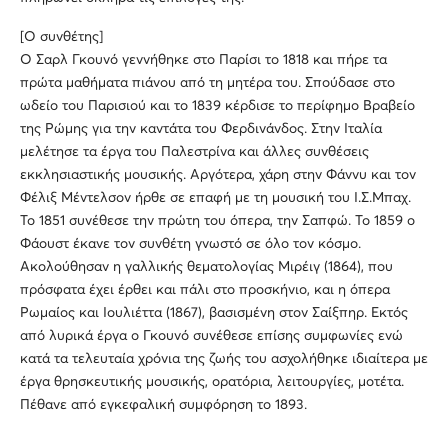
[Ο συνθέτης]
Ο Σαρλ Γκουνό γεννήθηκε στο Παρίσι το 1818 και πήρε τα
πρώτα μαθήματα πιάνου από τη μητέρα του. Σπούδασε στο
ωδείο του Παρισιού και το 1839 κέρδισε το περίφημο Βραβείο
της Ρώμης για την καντάτα του Φερδινάνδος. Στην Ιταλία
μελέτησε τα έργα του Παλεστρίνα και άλλες συνθέσεις
εκκλησιαστικής μουσικής. Αργότερα, χάρη στην Φάννυ και τον
Φέλιξ Μέντελσον ήρθε σε επαφή με τη μουσική του Ι.Σ.Μπαχ.
Το 1851 συνέθεσε την πρώτη του όπερα, την Σαπφώ. Το 1859 ο
Φάουστ έκανε τον συνθέτη γνωστό σε όλο τον κόσμο.
Ακολούθησαν η γαλλικής θεματολογίας Μιρέιγ (1864), που
πρόσφατα έχει έρθει και πάλι στο προσκήνιο, και η όπερα
Ρωμαίος και Ιουλιέττα (1867), βασισμένη στον Σαίξπηρ. Εκτός
από λυρικά έργα ο Γκουνό συνέθεσε επίσης συμφωνίες ενώ
κατά τα τελευταία χρόνια της ζωής του ασχολήθηκε ιδιαίτερα με
έργα θρησκευτικής μουσικής, ορατόρια, λειτουργίες, μοτέτα.
Πέθανε από εγκεφαλική συμφόρηση το 1893.