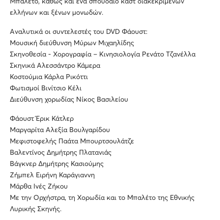
Μπαλέτο, καθώς και ένα σπουδαίο καστ διακεκριμένων
ελλήνων και ξένων μονωδών.
Αναλυτικά οι συντελεστές του DVD Φάουστ:
Μουσική διεύθυνση Μύρων Μιχαηλίδης
Σκηνοθεσία - Χορογραφία – Κινησιολογία Ρενάτο Τζανέλλα
Σκηνικά Αλεσσάντρο Κάμερα
Κοστούμια Κάρλα Ρικόττι
Φωτισμοί Βινίτσιο Κέλι
Διεύθυνση χορωδίας Νίκος Βασιλείου
Φάουστ Έρικ Κάτλερ
Μαργαρίτα Αλεξία Βουλγαρίδου
Μεφιστοφελής Παάτα Μπουρτσουλάτζε
Βαλεντίνος Δημήτρης Πλατανιάς
Βάγκνερ Δημήτρης Κασιούμης
Ζήμπελ Ειρήνη Καράγιαννη
Μάρθα Ινές Ζήκου
Με την Ορχήστρα, τη Χορωδία και το Μπαλέτο της Εθνικής
Λυρικής Σκηνής.