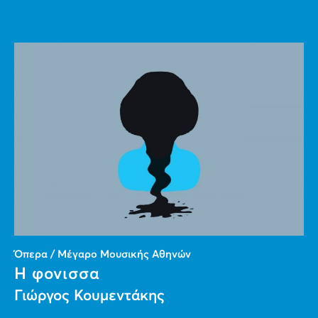
Όπερα / Μέγαρο Μουσικής Αθηνών
Η φονισσα
Γιώργος Κουμεντάκης