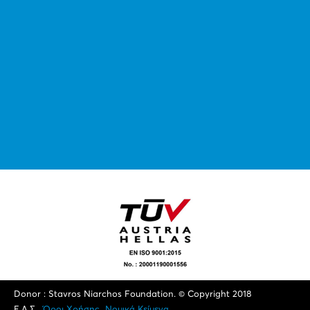
Donor : Stavros Niarchos Foundation. © Copyright 2018
Ε.Λ.Σ.
Όροι Xρήσης
Νομικά Κείμενα