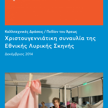
Καλλιτεχνικές Δράσεις / Πεδίον του Άρεως
Χριστουγεννιάτικη συναυλία της
Εθνικής Λυρικής Σκηνής
Δεκέμβριος 2014