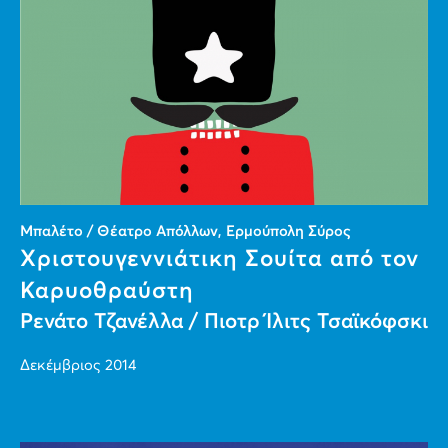
Μπαλέτο / Θέατρο Απόλλων, Ερμούπολη Σύρος
Xριστουγεννιάτικη Σουίτα από τον
Καρυοθραύστη
Ρενάτο Τζανέλλα / Πιοτρ Ίλιτς Τσαϊκόφσκι
Δεκέμβριος 2014