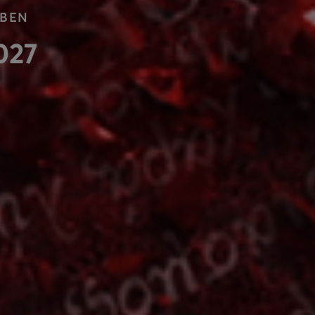
ΟΒΕΝ
027