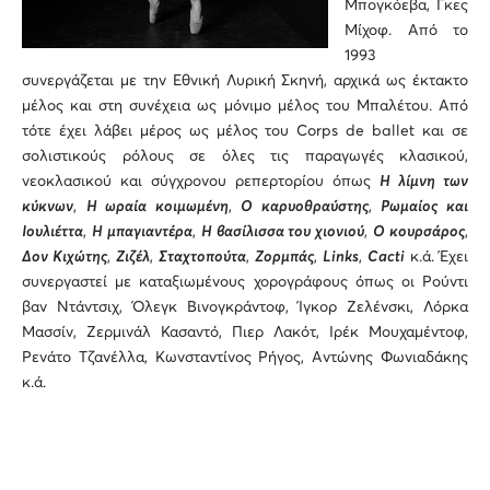
Μπογκόεβα, Γκες
Μίχοφ. Από το
1993
συνεργάζεται με την Εθνική Λυρική Σκηνή, αρχικά ως έκτακτο
μέλος και στη συνέχεια ως μόνιμο μέλος του Μπαλέτου. Από
τότε έχει λάβει μέρος ως μέλος του Corps de ballet και σε
σολιστικούς ρόλους σε όλες τις παραγωγές κλασικού,
νεοκλασικού και σύγχρονου ρεπερτορίου όπως
Η λίμνη των
κύκνων
,
Η ωραία κοιμωμένη
,
Ο καρυοθραύστης
,
Ρωμαίος και
Ιουλιέττα
,
Η μπαγιαντέρα
,
Η βασίλισσα του χιονιού
,
Ο κουρσάρος
,
Δον Κιχώτης
,
Ζιζέλ
,
Σταχτοπούτα
,
Ζορμπάς
,
Links
,
Cacti
κ.ά. Έχει
συνεργαστεί με καταξιωμένους χορογράφους όπως οι Ρούντι
βαν Ντάντσιχ, Όλεγκ Βινογκράντοφ, Ίγκορ Ζελένσκι, Λόρκα
Μασσίν, Ζερμινάλ Κασαντό, Πιερ Λακότ, Ιρέκ Μουχαμέντοφ,
Ρενάτο Τζανέλλα, Κωνσταντίνος Ρήγος, Αντώνης Φωνιαδάκης
κ.ά.