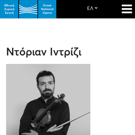
Nτόριαν Ιντρίζι