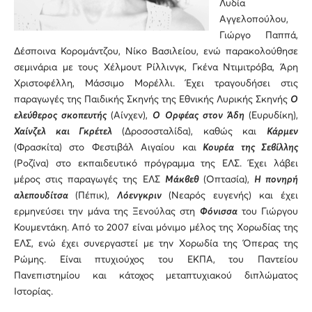
Λυδία
Αγγελοπούλου,
Γιώργο Παππά,
Δέσποινα Κορομάντζου, Νίκο Βασιλείου, ενώ παρακολούθησε
σεμινάρια με τους Χέλμουτ Ρίλλινγκ, Γκένα Ντιμιτρόβα, Άρη
Χριστοφέλλη, Μάσσιμο Μορέλλι. Έχει τραγουδήσει στις
παραγωγές της Παιδικής Σκηνής της Εθνικής Λυρικής Σκηνής
Ο
ελεύθερος σκοπευτής
(Αίνχεν),
Ο Ορφέας στον Άδη
(Ευρυδίκη),
Χαίνζελ και Γκρέτελ
(Δροσοσταλίδα), καθώς και
Κάρμεν
(Φρασκίτα) στο Φεστιβάλ Αιγαίου και
Κουρέα της Σεβίλλης
(Ροζίνα) στο εκπαιδευτικό πρόγραμμα της ΕΛΣ. Έχει λάβει
μέρος στις παραγωγές της ΕΛΣ
Μάκβεθ
(Οπτασία),
Η πονηρή
αλεπουδίτσα
(Πέπικ),
Λόενγκριν
(Νεαρός ευγενής) και έχει
ερμηνεύσει την μάνα της Ξενούλας στη
Φόνισσα
του Γιώργου
Κουμεντάκη. Aπό το 2007 είναι μόνιμο μέλος της Χορωδίας της
ΕΛΣ, ενώ έχει συνεργαστεί με την Χορωδία της Όπερας της
Ρώμης. Είναι πτυχιούχος του ΕΚΠΑ, του Παντείου
Πανεπιστημίου και κάτοχος μεταπτυχιακού διπλώματος
Ιστορίας.