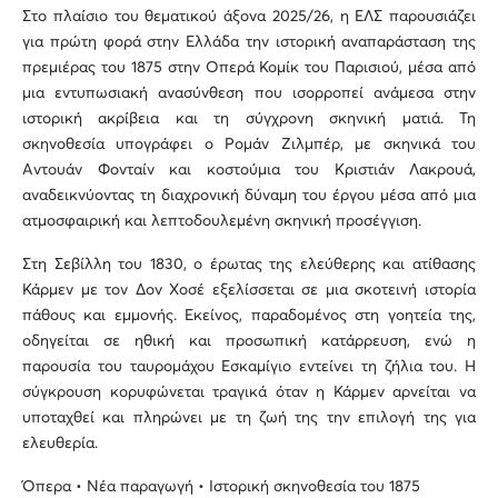
Στο πλαίσιο του θεματικού άξονα 2025/26, η ΕΛΣ παρουσιάζει
για πρώτη φορά στην Ελλάδα την ιστορική αναπαράσταση της
πρεμιέρας του 1875 στην Οπερά Κομίκ του Παρισιού, μέσα από
μια εντυπωσιακή ανασύνθεση που ισορροπεί ανάμεσα στην
ιστορική ακρίβεια και τη σύγχρονη σκηνική ματιά. Τη
σκηνοθεσία υπογράφει ο Ρομάν Ζιλμπέρ, με σκηνικά του
Αντουάν Φονταίν και κοστούμια του Κριστιάν Λακρουά,
αναδεικνύοντας τη διαχρονική δύναμη του έργου μέσα από μια
ατμοσφαιρική και λεπτοδουλεμένη σκηνική προσέγγιση.
Στη Σεβίλλη του 1830, ο έρωτας της ελεύθερης και ατίθασης
Κάρμεν με τον Δον Χοσέ εξελίσσεται σε μια σκοτεινή ιστορία
πάθους και εμμονής. Εκείνος, παραδομένος στη γοητεία της,
οδηγείται σε ηθική και προσωπική κατάρρευση, ενώ η
παρουσία του ταυρομάχου Εσκαμίγιο εντείνει τη ζήλια του. Η
σύγκρουση κορυφώνεται τραγικά όταν η Κάρμεν αρνείται να
υποταχθεί και πληρώνει με τη ζωή της την επιλογή της για
ελευθερία.
Όπερα • Νέα παραγωγή • Ιστορική σκηνοθεσία του 1875