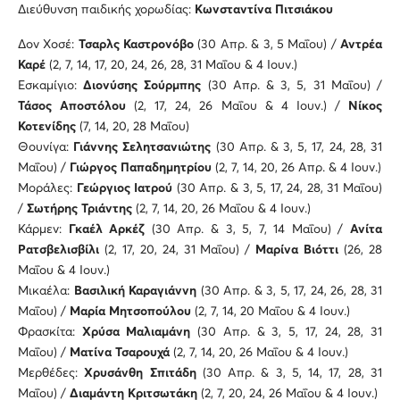
Διεύθυνση παιδικής χορωδίας:
Κωνσταντίνα Πιτσιάκου
Δον Χοσέ:
Τσαρλς Καστρονόβο
(30 Απρ. & 3, 5 Μαΐου) /
Αντρέα
Καρέ
(2, 7, 14, 17, 20, 24, 26, 28, 31 Μαΐου & 4 Ιουν.)
Εσκαμίγιο:
Διονύσης Σούρμπης
(30 Απρ. & 3, 5, 31 Μαΐου) /
Τάσος Αποστόλου
(2, 17, 24, 26 Μαΐου & 4 Ιουν.) /
Νίκος
Κοτενίδης
(7, 14, 20, 28 Μαΐου)
Θουνίγα:
Γιάννης Σελητσανιώτης
(30 Απρ. & 3, 5, 17, 24, 28, 31
Μαΐου) /
Γιώργος Παπαδημητρίου
(2, 7, 14, 20, 26 Απρ. & 4 Ιουν.)
Μοράλες:
Γεώργιος Ιατρού
(30 Απρ. & 3, 5, 17, 24, 28, 31 Μαΐου)
/
Σωτήρης Τριάντης
(2, 7, 14, 20, 26 Μαΐου & 4 Ιουν.)
Κάρμεν:
Γκαέλ Αρκέζ
(30 Απρ. & 3, 5, 7, 14 Μαΐου) /
Ανίτα
Ρατσβελισβίλι
(2, 17, 20, 24, 31 Μαΐου) /
Μαρίνα Βιόττι
(26, 28
Μαΐου & 4 Ιουν.)
Μικαέλα:
Βασιλική Καραγιάννη
(30 Απρ. & 3, 5, 17, 24, 26, 28, 31
Μαΐου) /
Μαρία Μητσοπούλου
(2, 7, 14, 20 Μαΐου & 4 Ιουν.)
Φρασκίτα:
Χρύσα Μαλιαμάνη
(30 Απρ. & 3, 5, 17, 24, 28, 31
Μαΐου) /
Ματίνα Τσαρουχά
(2, 7, 14, 20, 26 Μαΐου & 4 Ιουν.)
Μερθέδες:
Χρυσάνθη Σπιτάδη
(30 Απρ. & 3, 5, 14, 17, 28, 31
Μαΐου) /
Διαμάντη Κριτσωτάκη
(2, 7, 20, 24, 26 Μαΐου & 4 Ιουν.)