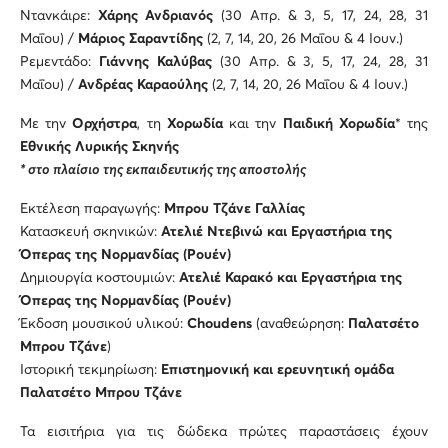
Ντανκάιρε:
Χάρης Ανδριανός
(30 Απρ. & 3, 5, 17, 24, 28, 31
Μαΐου) /
Μάριος Σαραντίδης
(2, 7, 14, 20, 26 Μαΐου & 4 Ιουν.)
Ρεμεντάδο:
Γιάννης Καλύβας
(30 Απρ. & 3, 5, 17, 24, 28, 31
Μαΐου) /
Ανδρέας Καραούλης
(2, 7, 14, 20, 26 Μαΐου & 4 Ιουν.)
Με την
Ορχήστρα
, τη
Χορωδία
και την
Παιδική Χορωδία
* της
Εθνικής Λυρικής Σκηνής
* στο πλαίσιο της εκπαιδευτικής της αποστολής
Εκτέλεση παραγωγής:
Μπρου Τζάνε Γαλλίας
Κατασκευή σκηνικών:
Ατελιέ Ντεβινώ και Εργαστήρια της
Όπερας της Νορμανδίας (Ρουέν)
Δημιουργία κοστουμιών:
Ατελιέ Καρακό
και Εργαστήρια της
Όπερας της Νορμανδίας (Ρουέν)
Έκδοση μουσικού υλικού:
Choudens
(αναθεώρηση:
Παλατσέτο
Μπρου Τζάνε
)
Ιστορική τεκμηρίωση:
Επιστημονική και ερευνητική ομάδα
Παλατσέτο Μπρου Τζάνε
Τα εισιτήρια για τις δώδεκα πρώτες παραστάσεις έχουν