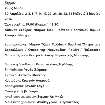
Κάρμεν
Ζωρζ Μπιζέ
30 Απριλίου, 2, 3, 5, 7, 14, 17, 20, 24, 26, 28, 31 Μαΐου & 4 Ιουνίου
2026
Ώρα έναρξης:
19.00
(Κυριακή:
18.30
)
Αίθουσα Σταύρος Νιάρχος ΕΛΣ – Κέντρο Πολιτισμού Ίδρυμα
Σταύρος Νιάρχος
Συμπαραγωγή:
Μπρου Τζάνε Γαλλίας
/
Βασιλική Όπερα των
Βερσαλλιών
/
Όπερα της Νορμανδίας (Ρουέν)
/
Παλατσέτο
Μπρου Τζάνε – Κέντρο Γαλλικής Ρομαντικής Μουσικής
Μουσική διεύθυνση:
Κωνσταντίνος Τερζάκης
Σκηνοθεσία:
Ρομάν Ζιλμπέρ
Σκηνικά:
Αντουάν Φονταίν
Κοστούμια:
Κριστιάν Λακρουά
Χορογραφία:
Βενσάν Σαγέ
Φωτισμοί:
Ερβέ Γκαρύ
Αναβίωση φωτισμών:
Στεφάν Λε Μπελ
Διεύθυνση χορωδίας:
Αγαθάγγελος Γεωργακάτος