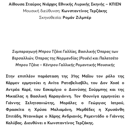
Αίθουσα Σταύρος Νιάρχος Εθνικής Λυρικής Σκηνής – ΚΠΙΣΝ
Μουσική διεύθυνση:
Κωνσταντίνος Τερζάκης
Σκηνοθεσία:
Ρομάν Ζιλμπέρ
Συμπαραγωγή Μπρου Τζάνε Γαλλίας, Βασιλικής Όπερας των
Βερσαλλιών, Όπερας της Νορμανδίας (Ρουέν) και Παλατσέτο
Μπρου Τζάνε – Κέντρου Γαλλικής Ρομαντικής Μουσικής
Στην επιπλέον παράσταση της 31ης Μαΐου τον ρόλο της
Κάρμεν ερμηνεύει η Ανίτα Ρατσβελισβίλι, του Δον Χοσέ ο
Αντρέα Καρέ, του Εσκαμίγιο ο Διονύσης Σούρμπης και της
Μικαέλας η Βασιλική Καραγιάννη. Τον Θουνίγα ερμηνεύει ο
Γιάννης Σελητσανιώτης, Μοράλες ο Γεώργιος Ιατρού,
Φρασκίτα η Χρύσα Μαλιαμάνη, Μερθέδες η Χρυσάνθη
Σπιτάδη, Ντανκάιρε ο Χάρης Ανδριανός, Ρεμεντάδο ο Γιάννης
Καλύβας.
Διευθύνει ο Κωνσταντίνος Τερζάκης.