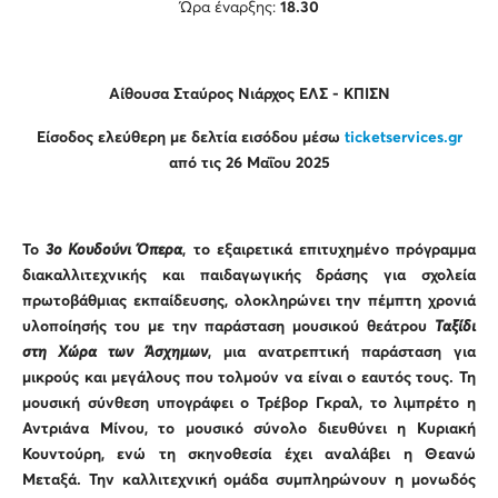
Ώρα έναρξης:
18.30
Αίθουσα Σταύρος Νιάρχος ΕΛΣ - ΚΠΙΣΝ
Είσοδος ελεύθερη με δελτία εισόδου
μέσω
ticketservices
.
gr
από τις 26 Μαΐου 2025
Το
3ο Κουδούνι Όπερα
, το
εξαιρετικά επιτυχημένο πρόγραμμα
διακαλλιτεχνικής και παιδαγωγικής δράσης για σχολεία
πρωτοβάθμιας εκπαίδευσης,
ολοκληρώνει την πέμπτη χρονιά
υλοποίησής του
με την παράσταση μουσικού θεάτρου
Ταξίδι
στη Χώρα των Άσχημων
, μια ανατρεπτική παράσταση για
μικρούς και μεγάλους που τολμούν να είναι ο εαυτός τους. Τη
μουσική σύνθεση υπογράφει ο Τρέβορ Γκραλ, το λιμπρέτο η
Αντριάνα Μίνου, το μουσικό σύνολο διευθύνει η Κυριακή
Κουντούρη, ενώ τη σκηνοθεσία έχει αναλάβει η Θεανώ
Μεταξά. Την καλλιτεχνική ομάδα συμπληρώνουν η μονωδός