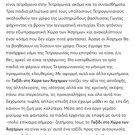
είναι τετράγωνα στην Τετραγωνία, ακόμα και τα συναισθήματα.
Τρία παιδιά αλλιώτικα από τους υπόλοιπους Τετραγωνιανούς
ακολουθούν τον γρίφο της μυστηριώδους βασίλισσας Γωνίας
ψάχνοντας να βρουν την αινιγματική «ευτυχία». Έτσι φτάνουν
στην εξωπραγματική Χώρα των Άσχημων και ανακαλύπτουν
έναν κόσμο που δεν είχαν ποτέ φανταστεί. Άραγε οι Άσχημοι θα
τα βοηθήσουν να λύσουν τον γρίφο; Ποιος έγραψε τον
πανάρχαιο νόμο της Τετραγωνίας που επιτρέπει να είσαι ό,τι
θες, αρκεί να είσαι τετράγωνος; Θα κατορθώσουν τα τρία
παιδιά να φέρουν στους Τετραγωνιανούς το μήνυμα της
πραγματικής ελευθερίας; Με αφορμή αυτά και άλλα ερωτήματα,
το
Ταξίδι στη Χώρα των Άσχημων
τονίζει την αξία της αποδοχής,
της αλληλεγγύης, της ισότητας αλλά και της κριτικής σκέψης
πάνω στα στερεότυπα, τις προκαταλήψεις και όλα αυτά που
δεχόμαστε τυφλά, απλώς επειδή έτσι έχουμε μάθει κι όχι επειδή
κάνουν τη ζωή μας καλύτερη. Μέσα από ένα έργο γεμάτο
χιούμορ και φαντασία, τα παιδιά έρχονται σε επαφή με αυτά τα
–πολύ επίκαιρα σήμερα– ζητήματα. Ίσως το
Ταξίδι στη Χώρα των
Άσχημων
να είναι και γι’ αυτά ένα ταξίδι προς την αυτογνωσία,