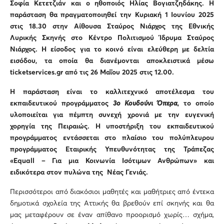
Σοφία Κετετζιάν και ο ηθοποιός Ηλίας Βογιατζηδάκης. Η
παράσταση θα πραγματοποιηθεί την Κυριακή 1 Ιουνίου
2025
στις 18.30 στην Αίθουσα Σταύρος Νιάρχος της Εθνικής
Λυρικής Σκηνής στο Κέντρο Πολιτισμού Ίδρυμα Σταύρος
Νιάρχος. Η
είσοδος για το κοινό είναι ελεύθερη με δελτία
εισόδου, τα οποία θα διανέμονται αποκλειστικά μέσω
ticketservices
.
gr
από τις 26 Μαΐου 2025 στις 12.00.
Η παράσταση είναι το καλλιτεχνικό αποτέλεσμα του
εκπαιδευτικού προγράμματος
3ο Κουδούνι Όπερα
, το οποίο
υλοποιείται για πέμπτη συνεχή χρονιά με την ευγενική
χορηγία της Πειραιώς.
Η υποστήριξη του εκπαιδευτικού
προγράμματος εντάσσεται στο πλαίσιο του πολύπλευρου
προγράμματος Εταιρικής Υπευθυνότητας της Τράπεζας
«E
quall
– Για μια Κοινωνία Ισότιμων Ανθρώπων» και
ειδικότερα στον πυλώνα της Νέας Γενιάς.
Περισσότεροι από διακόσιοι μαθητές και μαθήτριες από έντεκα
δημοτικά σχολεία της Αττικής θα βρεθούν επί σκηνής και θα
μας μεταφέρουν σε έναν απίθανο προορισμό χωρίς… σχήμα,