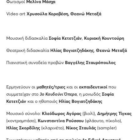
Φωτισμοί
Μελίνα Μάσχα
Video art
Χρυσούλα Κοροβέση, Θεανώ Μεταξά
Μουσική διδασκαλία
Σοφία Κετετζιάν
,
Κυριακή Κουντούρη
Θεατρική διδασκαλία
Ηλίας Βογιατζηδάκης
,
Θεανώ Μεταξά
Πιανιστική συνοδεία προβών
Βαγγέλης Σταυρόπουλος
Ερμηνεύουν οι
μαθητές/τριες
και οι
εκπαιδευτικοί
που
συμμετείχαν στο
3ο Κουδούνι Όπερα
, η μονωδός
Σοφία
Κετετζιάν
και ο ηθοποιός
Ηλίας Βογιατζηδάκης
Μουσικό σύνολο:
Κλεόδωρος Αγόρας
(βιολί),
Δημήτρης Τίγκας
(κοντραμπάσο),
Κωνσταντίνα Ρούσσου
(φλάουτο, πίκολο),
Ηλίας Σκορδίλης
(κλαρινέτο),
Νίκος Σταυλάς
(sampler)