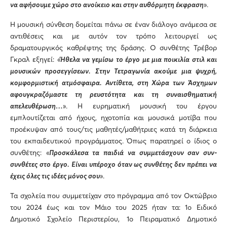
να αφήσουμε χώρο στο ανοίκειο και στην αυθόρμητη έκφραση
».
Η μουσική σύνθεση δομείται πάνω σε έναν διάλογο ανάμεσα σε
αντιθέσεις και με αυτόν τον τρόπο λειτουργεί ως
δραματουργικός καθρέφτης της δράσης. Ο συνθέτης Τρέβορ
Γκραλ εξηγεί: «
Ήθελα να γεμίσω το έργο με μια ποικιλία στιλ και
μουσικών προσεγγίσεων. Στην Τετραγωνία ακούμε μια ψυχρή,
κομφορμιστική ατμόσφαιρα. Αντίθετα, στη Χώρα των Άσχημων
αφουγκραζόμαστε τη ρευστότητα και τη συναισθηματική
απελευθέρωση…
». Η ευρηματική μουσική του έργου
εμπλουτίζεται από ήχους, ηχοτοπία και μουσικά μοτίβα που
προέκυψαν από τους/τις μαθητές/μαθήτριες κατά τη διάρκεια
του εκπαιδευτικού προγράμματος. Όπως παρατηρεί ο ίδιος ο
συνθέτης: «
Προσκάλεσα τα παιδιά να συμμετάσχουν σαν συν-
συνθέτες στο έργο. Είναι υπέροχο όταν ως συνθέτης δεν πρέπει να
έχεις όλες τις ιδέες μόνος σου
».
Τα σχολεία που συμμετείχαν στο πρόγραμμα από τον Οκτώβριο
του 2024 έως και τον Μάιο του 2025 ήταν τα: 1ο Ειδικό
Δημοτικό Σχολείο Περιστερίου, 1ο Πειραματικό Δημοτικό