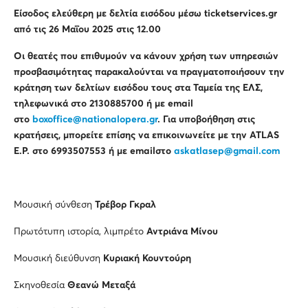
Είσοδος ελεύθερη με δελτία εισόδου μέσω
ticketservices
.
gr
από τις 26 Μαΐου 2025 στις 12.00
Οι θεατές που επιθυμούν να κάνουν χρήση των υπηρεσιών
προσβασιμότητας παρακαλούνται να πραγματοποιήσουν την
κράτηση των δελτίων εισόδου τους στα Ταμεία της ΕΛΣ,
τηλεφωνικά στο 2130885700 ή με email
στο
boxoffice@nationalopera.gr
. Για υποβοήθηση στις
κρατήσεις, μπορείτε επίσης να επικοινωνείτε με την ATLAS
E.P. στο 6993507553 ή με emailστο
askatlasep@gmail.com
Μουσική σύνθεση
Τρέβορ Γκραλ
Πρωτότυπη ιστορία, λιμπρέτο
Αντριάνα Μίνου
Μουσική διεύθυνση
Κυριακή Κουντούρη
Σκηνοθεσία
Θεανώ Μεταξά