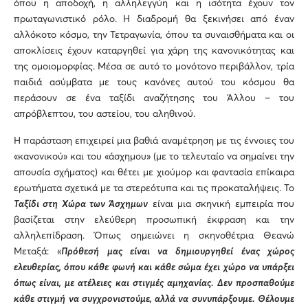
όπου η αποδοχή, η αλληλεγγύη και η ισότητα έχουν τον
πρωταγωνιστικό ρόλο. Η διαδρομή θα ξεκινήσει από έναν
αλλόκοτο κόσμο, την Τετραγωνία, όπου τα συναισθήματα και οι
αποκλίσεις έχουν καταργηθεί για χάρη της κανονικότητας και
της ομοιομορφίας. Μέσα σε αυτό το μονότονο περιβάλλον, τρία
παιδιά ασύμβατα με τους κανόνες αυτού του κόσμου θα
περάσουν σε ένα ταξίδι αναζήτησης του Άλλου – του
απρόβλεπτου, του αστείου, του αληθινού.
Η παράσταση επιχειρεί μια βαθιά αναμέτρηση με τις έννοιες του
«κανονικού» και του «άσχημου» (με το τελευταίο να σημαίνει την
απουσία σχήματος) και θέτει με χιούμορ και φαντασία επίκαιρα
ερωτήματα σχετικά με τα στερεότυπα και τις προκαταλήψεις. Το
Ταξίδι στη Χώρα των Άσχημων
είναι μια σκηνική εμπειρία που
βασίζεται στην ελεύθερη προσωπική έκφραση και την
αλληλεπίδραση. Όπως σημειώνει η σκηνοθέτρια Θεανώ
Μεταξά: «
Πρόθεσή μας είναι να δημιουργηθεί ένας χώρος
ελευθερίας, όπου κάθε φωνή και κάθε σώμα έχει χώρο να υπάρξει
όπως είναι, με ατέλειες και στιγμές αμηχανίας. Δεν προσπαθούμε
κάθε στιγμή να συγχρονιστούμε, αλλά να συνυπάρξουμε. Θέλουμε