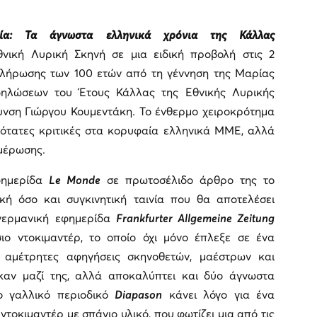
ία: Τα άγνωστα ελληνικά χρόνια της Κάλλας
νική Λυρική Σκηνή σε μια ειδική προβολή στις 2
πλήρωσης των 100 ετών από τη γέννηση της Μαρίας
δηλώσεων του Έτους Κάλλας της Εθνικής Λυρικής
θυνση Γιώργου Κουμεντάκη. Το ένθερμο χειροκρότημα
ότατες κριτικές στα κορυφαία ελληνικά ΜΜΕ, αλλά
ημέρωσης.
φημερίδα
Le
Monde
σε πρωτοσέλιδο άρθρο της το
ική όσο και συγκινητική ταινία που θα αποτελέσει
γερμανική εφημερίδα
Frankfurter
Allgemeine
Zeitung
σιο ντοκιμαντέρ, το οποίο όχι μόνο έπλεξε σε ένα
 αμέτρητες αφηγήσεις σκηνοθετών, μαέστρων και
αν μαζί της, αλλά αποκαλύπτει και δύο άγνωστα
το γαλλικό περιοδικό
Diapason
κάνει λόγο για ένα
ντοκιμαντέρ με σπάνιο υλικό, που φωτίζει μια από τις