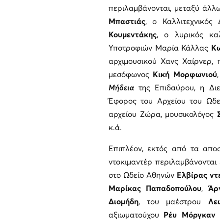
περιλαμβάνονται, μεταξύ άλλω
Μπαστιάς
, ο Καλλιτεχνικός
Κουμεντάκης
, ο λυρικός κα
Υποτροφιών Μαρία Κάλλας
Κω
αρχιμουσικού Χανς Χαίρνερ,
μεσόφωνος
Κική Μορφωνιού
Μήδεια
της Επιδαύρου, η Δι
Έφορος του Αρχείου του Ωδ
αρχείου Ζώρα, μουσικολόγος
κ.ά.
Επιπλέον, εκτός από τα απο
ντοκιμαντέρ περιλαμβάνονται 
στο Ωδείο Αθηνών
Ελβίρας ντ
Μαρίκας Παπαδοπούλου
,
Άρ
Διομήδη
, του μαέστρου
Λε
αξιωματούχου
Ρέυ Μόργκαν
κ