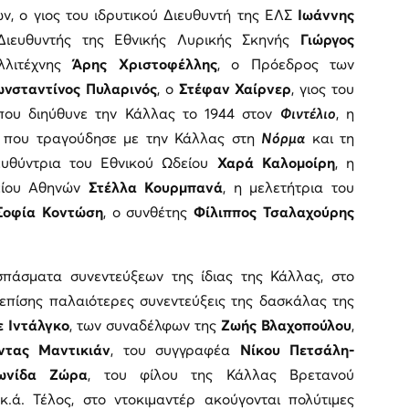
ν, ο γιος του ιδρυτικού Διευθυντή της ΕΛΣ
Ιωάννης
 Διευθυντής της Εθνικής Λυρικής Σκηνής
Γιώργος
λλιτέχνης
Άρης Χριστοφέλλης
, ο Πρόεδρος των
νσταντίνος Πυλαρινός
, ο
Στέφαν Χαίρνερ
, γιος του
 που διηύθυνε την Κάλλας το 1944 στον
Φιντέλιο
, η
, που τραγούδησε με την Κάλλας στη
Νόρμα
και τη
ευθύντρια του Εθνικού Ωδείου
Χαρά Καλομοίρη
, η
είου Αθηνών
Στέλλα Κουρμπανά
, η μελετήτρια του
Σοφία Κοντώση
, ο συνθέτης
Φίλιππος Τσαλαχούρης
σπάσματα συνεντεύξεων της ίδιας της Κάλλας, στο
επίσης παλαιότερες συνεντεύξεις της δασκάλας της
ε Ιντάλγκο
, των συναδέλφων της
Ζωής Βλαχοπούλου
,
ντας Μαντικιάν
, του συγγραφέα
Νίκου Πετσάλη-
ωνίδα Ζώρα
, του φίλου της Κάλλας Βρετανού
.ά. Τέλος, στο ντοκιμαντέρ ακούγονται πολύτιμες