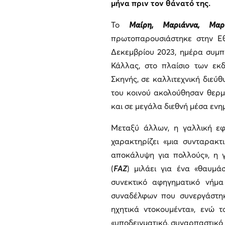
μήνα πριν τον θάνατό της.
Το
Μαίρη, Μαριάννα, Μαρ
πρωτοπαρουσιάστηκε στην Εθ
Δεκεμβρίου 2023, ημέρα συμ
Κάλλας, στο πλαίσιο των εκ
Σκηνής, σε καλλιτεχνική διεύ
του κοινού ακολούθησαν θερμ
και σε μεγάλα διεθνή μέσα εν
Μεταξύ άλλων, η γαλλική ε
χαρακτηρίζει «μια συνταρακτ
αποκάλυψη για πολλούς», η 
(
FAZ
) μιλάει για ένα «θαυμά
συνεκτικό αφηγηματικό νήμα
συναδέλφων που συνεργάστηκ
ηχητικά ντοκουμέντα», ενώ 
«υποδειγματικό, συναρπαστικό 