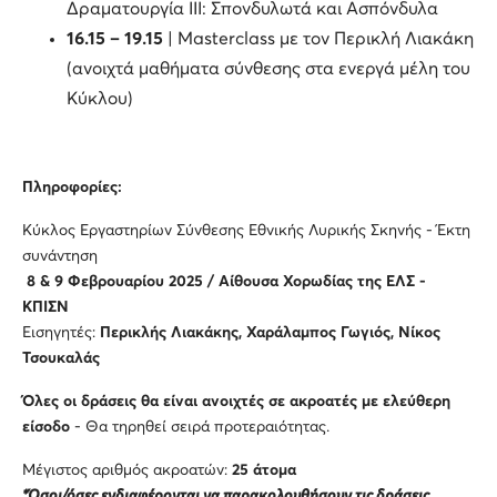
Δραματουργία ΙΙI: Σπονδυλωτά και Ασπόνδυλα
16.15 – 19.15
| Masterclass με τον Περικλή Λιακάκη
(ανοιχτά μαθήματα σύνθεσης στα ενεργά μέλη του
Κύκλου)
Πληροφορίες:
Κύκλος Εργαστηρίων Σύνθεσης Εθνικής Λυρικής Σκηνής - Έκτη
συνάντηση
8 & 9 Φεβρουαρίου 2025 / Αίθουσα Χορωδίας της ΕΛΣ
-
ΚΠΙΣΝ
Εισηγητές:
Περικλής Λιακάκης, Χαράλαμπος Γωγιός, Νίκος
Τσουκαλάς
Όλες οι δράσεις θα είναι ανοιχτές σε ακροατές με ελεύθερη
είσοδο
- Θα τηρηθεί σειρά προτεραιότητας.
Μέγιστος αριθμός ακροατών:
25 άτομα
*Όσοι/όσες ενδιαφέρονται να παρακολουθήσουν τις δράσεις