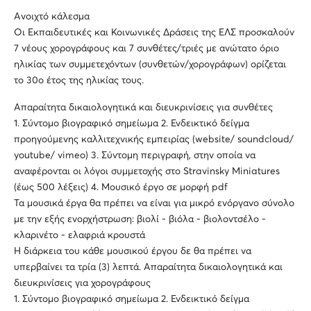
Ανοιχτό κάλεσμα
Οι Εκπαιδευτικές και Κοινωνικές Δράσεις της ΕΛΣ προσκαλούν
7 νέους χορογράφους και 7 συνθέτες/τριές με ανώτατο όριο
ηλικίας των συμμετεχόντων (συνθετών/χορογράφων) ορίζεται
το 30ο έτος της ηλικίας τους.
Απαραίτητα δικαιολογητικά και διευκρινίσεις για συνθέτες
1. Σύντομο βιογραφικό σημείωμα 2. Ενδεικτικό δείγμα
προηγούμενης καλλιτεχνικής εμπειρίας (website/ soundcloud/
youtube/ vimeo) 3. Σύντομη περιγραφή, στην οποία να
αναφέρονται οι λόγοι συμμετοχής στο Stravinsky Miniatures
(έως 500 λέξεις) 4. Μουσικό έργο σε μορφή pdf
Τα μουσικά έργα θα πρέπει να είναι για μικρό ενόργανο σύνολο
με την εξής ενορχήστρωση: βιολί - βιόλα - βιολοντσέλο -
κλαρινέτο - ελαφριά κρουστά
Η διάρκεια του κάθε μουσικού έργου δε θα πρέπει να
υπερβαίνει τα τρία (3) λεπτά. Απαραίτητα δικαιολογητικά και
διευκρινίσεις για χορογράφους
1. Σύντομο βιογραφικό σημείωμα 2. Ενδεικτικό δείγμα