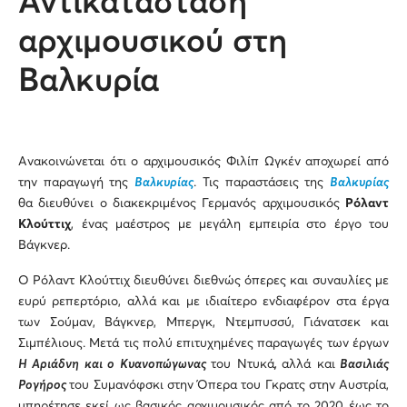
Αντικατάσταση
αρχιμουσικού στη
Βαλκυρία
Ανακοινώνεται ότι ο αρχιμουσικός Φιλίπ Ωγκέν αποχωρεί από
την παραγωγή της
Βαλκυρίας
. Τις παραστάσεις της
Βαλκυρίας
θα διευθύνει ο διακεκριμένος Γερμανός αρχιμουσικός
Ρόλαντ
Κλούττιχ
, ένας μαέστρος με μεγάλη εμπειρία στο έργο του
Βάγκνερ.
Ο Ρόλαντ Κλούττιχ διευθύνει διεθνώς όπερες και συναυλίες με
ευρύ ρεπερτόριο, αλλά και με ιδιαίτερο ενδιαφέρον στα έργα
των Σούμαν, Βάγκνερ, Μπεργκ, Ντεμπυσσύ, Γιάνατσεκ και
Σιμπέλιους. Μετά τις πολύ επιτυχημένες παραγωγές των έργων
Η
Αριάδνη και ο Κυανοπώγωνας
του Ντυκά
,
αλλά και
Βασιλιάς
Ρογήρος
του Συμανόφσκι στην Όπερα του Γκρατς στην Αυστρία,
υπηρέτησε εκεί ως βασικός αρχιμουσικός από το 2020 έως το