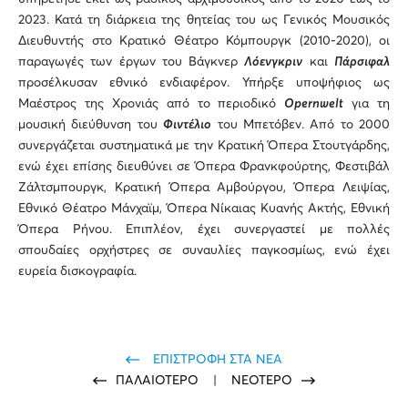
2023. Κατά τη διάρκεια της θητείας του ως Γενικός Μουσικός
Διευθυντής στο Κρατικό Θέατρο Κόμπουργκ (2010-2020), οι
παραγωγές των έργων του Βάγκνερ
Λόενγκριν
και
Πάρσιφαλ
προσέλκυσαν εθνικό ενδιαφέρον. Υπήρξε υποψήφιος ως
Μαέστρος της Χρονιάς από το περιοδικό
Opernwelt
για τη
μουσική διεύθυνση του
Φιντέλιο
του Μπετόβεν. Από το 2000
συνεργάζεται συστηματικά με την Κρατική Όπερα Στουτγάρδης,
ενώ έχει επίσης διευθύνει σε Όπερα Φρανκφούρτης, Φεστιβάλ
Ζάλτσμπουργκ, Κρατική Όπερα Αμβούργου, Όπερα Λειψίας,
Εθνικό Θέατρο Μάνχαϊμ, Όπερα Νίκαιας Κυανής Ακτής, Εθνική
Όπερα Ρήνου. Επιπλέον, έχει συνεργαστεί με πολλές
σπουδαίες ορχήστρες σε συναυλίες παγκοσμίως, ενώ έχει
ευρεία δισκογραφία.
ΕΠΙΣΤΡΟΦΗ ΣΤΑ ΝΕΑ
ΠΑΛΑΙΟΤΕΡΟ
|
ΝΕΟΤΕΡΟ