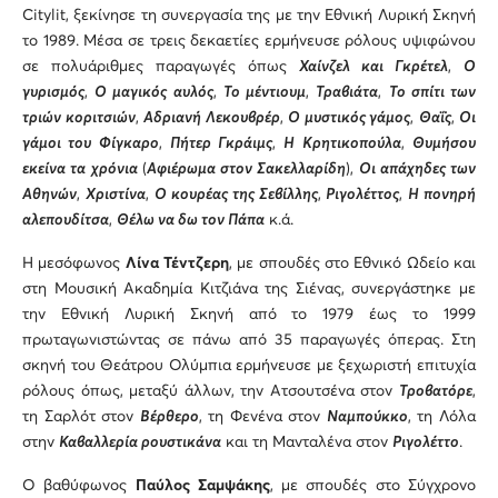
Citylit, ξεκίνησε τη συνεργασία της με την Εθνική Λυρική Σκηνή
το 1989. Μέσα σε τρεις δεκαετίες ερμήνευσε ρόλους υψιφώνου
σε πολυάριθμες παραγωγές όπως
Χαίνζελ και Γκρέτελ
,
Ο
γυρισμός
,
Ο μαγικός αυλός
,
Το μέντιουμ
,
Τραβιάτα
,
Το σπίτι των
τριών κοριτσιών
,
Αδριανή Λεκουβρέρ
,
Ο μυστικός γάμος
,
Θαΐς
,
Οι
γάμοι του Φίγκαρο
,
Πήτερ Γκράιμς
,
Η Κρητικοπούλα
,
Θυμήσου
εκείνα τα χρόνια
(
Αφιέρωμα στον Σακελλαρίδη
),
Οι απάχηδες των
Αθηνών
,
Χριστίνα
,
Ο κουρέας της Σεβίλλης
,
Ριγολέττος
,
Η πονηρή
αλεπουδίτσα
,
Θέλω να δω τον Πάπα
κ.ά.
Η μεσόφωνος
Λίνα Τέντζερη
, με σπουδές στο Εθνικό Ωδείο και
στη Μουσική Ακαδημία Κιτζιάνα της Σιένας, συνεργάστηκε με
την Εθνική Λυρική Σκηνή από το 1979 έως το 1999
πρωταγωνιστώντας σε πάνω από 35 παραγωγές όπερας. Στη
σκηνή του Θεάτρου Ολύμπια ερμήνευσε με ξεχωριστή επιτυχία
ρόλους όπως, μεταξύ άλλων, την Ατσουτσένα στον
Τροβατόρε
,
τη Σαρλότ στον
Βέρθερο
, τη Φενένα στον
Ναμπούκκο
, τη Λόλα
στην
Καβαλλερία ρουστικάνα
και τη Μανταλένα στον
Ριγολέττο
.
Ο βαθύφωνος
Παύλος Σαμψάκης
, με σπουδές στο Σύγχρονο