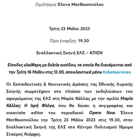
Ομιλήτρια:
Έλενα Ματθαιοπούλου
Τρίτη 23 Μαΐου 2023
Ώρα έναρξης:
19.30
Εναλλακτική Σκηνή ΕΛΣ –
ΚΠΙΣΝ
Είσοδος ελεύθερη με δελτία εισόδου, τα οποία θα διανέμονται από
την Τρίτη 16 Μαΐου στις 12.00, αποκλειστικά μέσω
ticketservices
Οι Εκπαιδευτικές & Κοινωνικές Δράσεις της Εθνικής Λυρικής
Σκηνής συμμετέχουν στο πλαίσιο των εκδηλώσεων του
αφιερώματος της ΕΛΣ στη Μαρία Κάλλας με την ομιλία
Μαρία
Κάλλας: Η Ιερή Φλόγα
, που θα δώσει η
συγγραφέας και
associate
editor
του περιοδικού
Opera
Now
Έλενα
Ματθαιοπούλου
την Τρίτη 23 Μάϊου 2023 στις 19.30, στην
Εναλλακτική Σκηνή της ΕΛΣ στο Κέντρο Πολιτισμού Ίδρυμα
Σταύρος Νιάρχος.