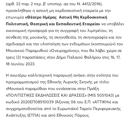
(αρθ. 32 παρ. 2 περ. β’ υποπερ. αα του Ν. 4412/2016),
προσκλήθηκε η αστική μη κερδοσκοπική εταιρεία με την
επωνυμία
«Θέατρο Ημέρας Αστική Μη Κερδοσκοπική
Πολιτιστική, Θεατρική και Εκπαιδευτική Εταιρεία»
να υποβάλει
οικονομική προσφορά για τη συγγραφή του λιμπρέτου, τη
σύνθεση της μουσικής, τη σκηνοθεσία, τη σκηνογραφία και τον
σχεδιασμό και την υλοποίηση των ενδυμάτων (κοστουμιών) του
Μουσικού Παραμυθιού «Ονειροχρόνος», που θα λάβει χώρα σε
τρεις (3) παραστάσεις στον Δήμο Παλαιού Φαλήρου στις 16, 17,
18 Ιουνίου 2023.
Η ανωτέρω καλλιτεχνική παραγωγή ανήκει στην ενότητα του
προγραμματισμού της Εθνικής Λυρικής Σκηνής με τίτλο:
«Μουσικά παραμύθια» που εντάσσεται στην Πράξη
«ΠΟΛΙΤΙΣΤΙΚΕΣ ΕΚΔΗΛΩΣΕΙΣ ΚΑΙ ΔΡΑΣΕΙΣ» (MIS 5051043) με
κωδικό 2020ΕΠ08510039 (Άξονας 06 του Ε.Π. «ΑΤΤΙΚΗ») και
συγχρηματοδοτείται από το Ευρωπαϊκό Ταμείο Περιφερειακής
Ανάπτυξης (ΕΤΠΑ) και από Εθνικούς Πόρους.