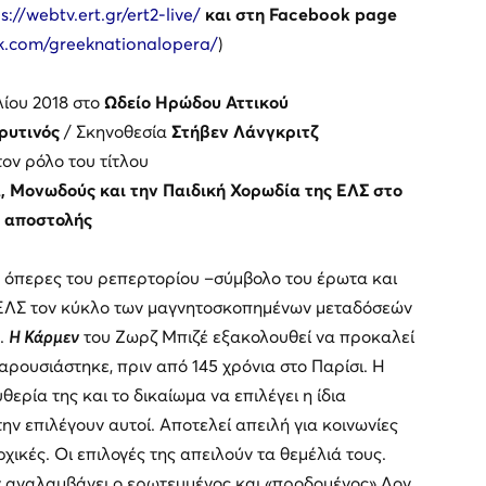
s://webtv.ert.gr/ert2-live/
και στη Facebook page
k.com/greeknationalopera/
)
λίου 2018 στο
Ωδείο Ηρώδου Αττικού
ρυτινός
/ Σκηνοθεσία
Στήβεν Λάνγκριτζ
ον ρόλο του τίτλου
, Μονωδούς και την Παιδική Χορωδία της ΕΛΣ στο
ς αποστολής
ς όπερες του ρεπερτορίου –σύμβολο του έρωτα και
η ΕΛΣ τον κύκλο των μαγνητοσκοπημένων μεταδόσεών
.
Η Κάρμεν
του Ζωρζ Μπιζέ εξακολουθεί να προκαλεί
ρουσιάστηκε, πριν από 145 χρόνια στο Παρίσι. Η
ερία της και το δικαίωμα να επιλέγει η ίδια
ην επιλέγουν αυτοί. Αποτελεί απειλή για κοινωνίες
ικές. Οι επιλογές της απειλούν τα θεμέλιά τους.
ν αναλαμβάνει ο ερωτευμένος και «προδομένος» Δον