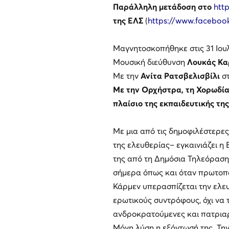
Παράλληλη μετάδοση στο
http
της ΕΛΣ
(
https://www.faceboo
Μαγνητοσκοπήθηκε στις 31 Ιου
Μουσική διεύθυνση
Λουκάς Κα
Με την
Ανίτα Ρατσβελισβίλι
στ
Με την Ορχήστρα, τη Χορωδία
πλαίσιο της εκπαιδευτικής τη
Με μια από τις δημοφιλέστερε
της ελευθερίας– εγκαινιάζει 
της από τη Δημόσια Τηλεόραση
σήμερα όπως και όταν πρωτοπα
Κάρμεν υπερασπίζεται την ελευθ
ερωτικούς συντρόφους, όχι να τ
ανδροκρατούμενες και πατριαρχ
Μόνη λύση η εξόντωσή της. Τη