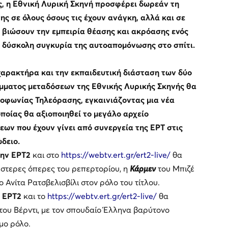
ς, η Εθνική Λυρική Σκηνή προσφέρει δωρεάν τη
 σε όλους όσους τις έχουν ανάγκη, αλλά και σε
να βιώσουν την εμπειρία θέασης και ακρόασης ενός
 δύσκολη συγκυρία της αυτοαπομόνωσης στο σπίτι.
χαρακτήρα και την εκπαιδευτική διάσταση των δύο
μματος μεταδόσεων της Εθνικής Λυρικής Σκηνής θα
ιοφωνίας Τηλεόρασης, εγκαινιάζοντας μια νέα
οποίας θα αξιοποιηθεί το μεγάλο αρχείο
ν που έχουν γίνει από συνεργεία της ΕΡΤ στις
δειο.
την ΕΡΤ2
και στο
https://webtv.ert.gr/ert2-live/
θα
έστερες όπερες του ρεπερτορίου, η
Κάρμεν
του Μπιζέ
 Ανίτα Ρατσβελισβίλι στον ρόλο του τίτλου.
η ΕΡΤ2
και το
https://webtv.ert.gr/ert2-live/
θα
του Βέρντι, με τον σπουδαίο Έλληνα βαρύτονο
μο ρόλο.