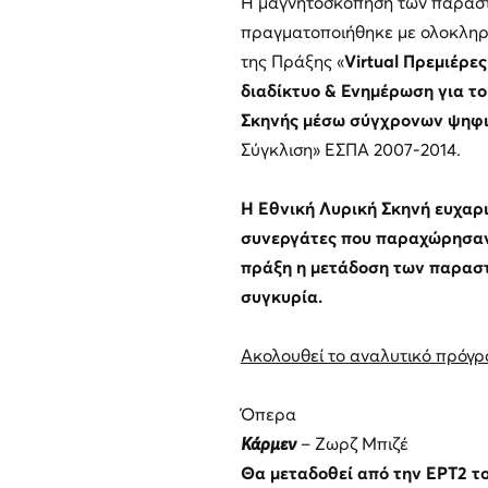
Η μαγνητοσκόπηση των παραστ
πραγματοποιήθηκε με ολοκληρ
της Πράξης «
Virtual Πρεμιέρε
διαδίκτυο & Ενημέρωση για το
Σκηνής μέσω σύγχρονων ψηφ
Σύγκλιση» ΕΣΠΑ 2007-2014.
Η Εθνική Λυρική Σκηνή ευχαρι
συνεργάτες που παραχώρησαν 
πράξη η μετάδοση των παραστ
συγκυρία.
Ακολουθεί το αναλυτικό πρόγρ
Όπερα
Κάρμεν
– Ζωρζ Μπιζέ
Θα μεταδοθεί από την ΕΡΤ2 το