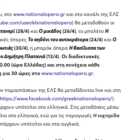
υ, στο
www.nationalopera.gr
και στο κανάλι της ΕΛΣ
ube.com/user/elsnationalopera
) θα μεταδοθούν οι
τανερί
(28/4)
και
Ο μικάδος
(26/4)
, το μπαλέτο
Η
ιδικές όπερες
Το αηδόνι του αυτοκράτορα
(24/4)
και
Ο
φωτιάς
(30/4)
, η μπαρόκ όπερα
Η βασίλισσα των
ου Δημήτρη Πλατανιά
(13/4)
.
Οι διαδικτυακές
20.00 (ώρα Ελλάδας) και στη συνέχεια κάθε
 για 30 ώρες στο
www.nationalopera.gr.
ν παραστάσεων της ΕΛΣ θα μεταδίδονται live και στη
https://www.facebook.com/greeknationalopera/
).
άρχουν υπότιτλοι στα ελληνικά. Στις μεταδόσεις μέσω
λοι στα ελληνικά, ενώ για τις παραγωγές
Η νυχτερίδα
πάρχουν υπότιτλοι και στα αγγλικά.