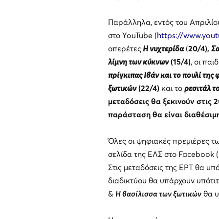
Παράλληλα, εντός του Απριλίο
στο YouTube (
https://www.yout
οπερέτες
Η νυχτερίδα
(
20/4),
Σα
λίμνη των κύκνων
(15/4)
, οι πα
πρίγκιπας Ιβάν και το πουλί της 
ξωτικών
(22/4)
και το
ρεσιτάλ τ
μεταδόσεις θα ξεκινούν στις 
παράσταση θα είναι διαθέσιμη
Όλες οι ψηφιακές πρεμιέρες τω
σελίδα της ΕΛΣ στο Facebook (
Στις μεταδόσεις της ΕΡΤ θα υπ
διαδικτύου θα υπάρχουν υπότιτ
&
Η βασίλισσα των ξωτικών
θα υ