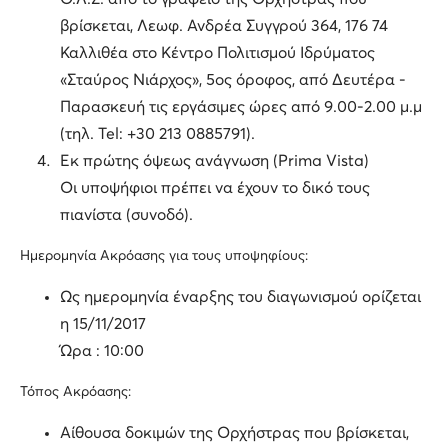
βρίσκεται, Λεωφ. Ανδρέα Συγγρού 364, 176 74
Καλλιθέα στο Κέντρο Πολιτισμού Ιδρύματος
«Σταύρος Νιάρχος», 5ος όροφος, από Δευτέρα -
Παρασκευή τις εργάσιμες ώρες από 9.00-2.00 μ.μ
(τηλ. Tel: +30 213 0885791).
Εκ πρώτης όψεως ανάγνωση (Prima Vista)
Οι υποψήφιοι πρέπει να έχουν το δικό τους
πιανίστα (συνοδό).
Ημερομηνία Ακρόασης για τους υποψηφίους:
Ως ημερομηνία έναρξης του διαγωνισμού ορίζεται
η 15/11/2017
Ώρα : 10:00
Τόπος Ακρόασης:
Αίθουσα δοκιμών της Ορχήστρας που βρίσκεται,