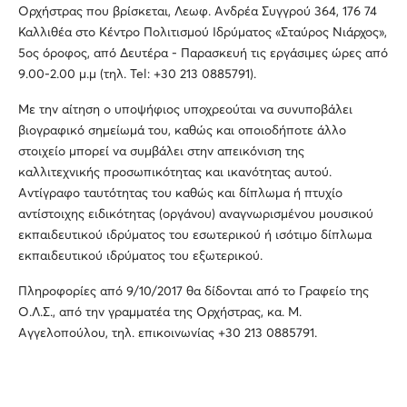
Ορχήστρας που βρίσκεται, Λεωφ. Ανδρέα Συγγρού 364, 176 74
Καλλιθέα στο Κέντρο Πολιτισμού Ιδρύματος «Σταύρος Νιάρχος»,
5ος όροφος, από Δευτέρα - Παρασκευή τις εργάσιμες ώρες από
9.00-2.00 μ.μ (τηλ. Tel: +30 213 0885791).
Με την αίτηση ο υποψήφιος υποχρεούται να συνυποβάλει
βιογραφικό σημείωμά του, καθώς και οποιοδήποτε άλλο
στοιχείο μπορεί να συμβάλει στην απεικόνιση της
καλλιτεχνικής προσωπικότητας και ικανότητας αυτού.
Αντίγραφο ταυτότητας του καθώς και δίπλωμα ή πτυχίο
αντίστοιχης ειδικότητας (οργάνου) αναγνωρισμένου μουσικού
εκπαιδευτικού ιδρύματος του εσωτερικού ή ισότιμο δίπλωμα
εκπαιδευτικού ιδρύματος του εξωτερικού.
Πληροφορίες από 9/10/2017 θα δίδονται από το Γραφείο της
Ο.Λ.Σ., από την γραμματέα της Ορχήστρας, κα. Μ.
Αγγελοπούλου, τηλ. επικοινωνίας +30 213 0885791.