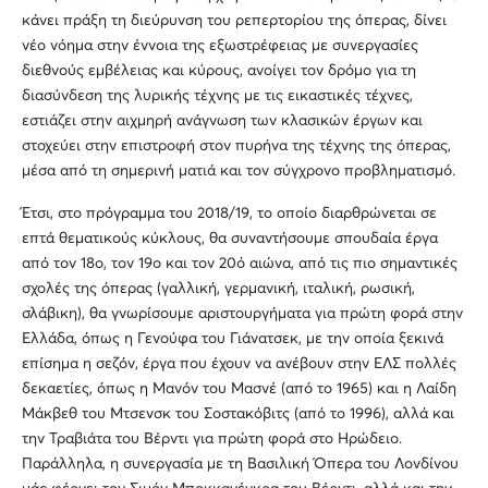
κάνει πράξη τη διεύρυνση του ρεπερτορίου της όπερας, δίνει
νέο νόημα στην έννοια της εξωστρέφειας με συνεργασίες
διεθνούς εμβέλειας και κύρους, ανοίγει τον δρόμο για τη
διασύνδεση της λυρικής τέχνης με τις εικαστικές τέχνες,
εστιάζει στην αιχμηρή ανάγνωση των κλασικών έργων και
στοχεύει στην επιστροφή στον πυρήνα της τέχνης της όπερας,
μέσα από τη σημερινή ματιά και τον σύγχρονο προβληματισμό.
Έτσι, στο πρόγραμμα του 2018/19, το οποίο διαρθρώνεται σε
επτά θεματικούς κύκλους, θα συναντήσουμε σπουδαία έργα
από τον 18ο, τον 19ο και τον 20ό αιώνα, από τις πιο σημαντικές
σχολές της όπερας (γαλλική, γερμανική, ιταλική, ρωσική,
σλάβικη), θα γνωρίσουμε αριστουργήματα για πρώτη φορά στην
Ελλάδα, όπως η Γενούφα του Γιάνατσεκ, με την οποία ξεκινά
επίσημα η σεζόν, έργα που έχουν να ανέβουν στην ΕΛΣ πολλές
δεκαετίες, όπως η Μανόν του Μασνέ (από το 1965) και η Λαίδη
Μάκβεθ του Μτσενσκ του Σοστακόβιτς (από το 1996), αλλά και
την Τραβιάτα του Βέρντι για πρώτη φορά στο Ηρώδειο.
Παράλληλα, η συνεργασία με τη Βασιλική Όπερα του Λονδίνου