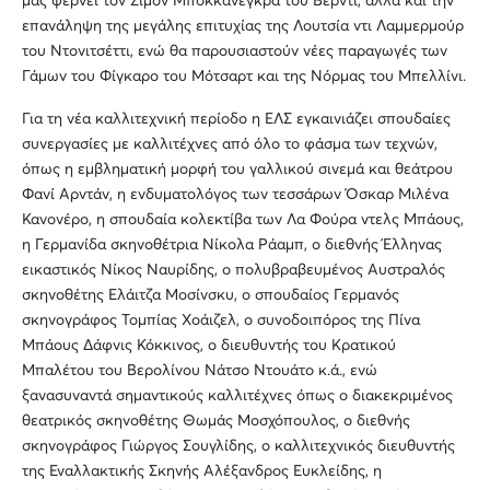
μάς φέρνει τον Σιμόν Μποκκανέγκρα του Βέρντι, αλλά και την
επανάληψη της μεγάλης επιτυχίας της Λουτσία ντι Λαμμερμούρ
του Ντονιτσέττι, ενώ θα παρουσιαστούν νέες παραγωγές των
Γάμων του Φίγκαρο του Μότσαρτ και της Νόρμας του Μπελλίνι.
Για τη νέα καλλιτεχνική περίοδο η ΕΛΣ εγκαινιάζει σπουδαίες
συνεργασίες με καλλιτέχνες από όλο το φάσμα των τεχνών,
όπως η εμβληματική μορφή του γαλλικού σινεμά και θεάτρου
Φανί Αρντάν, η ενδυματολόγος των τεσσάρων Όσκαρ Μιλένα
Κανονέρο, η σπουδαία κολεκτίβα των Λα Φούρα ντελς Μπάους,
η Γερμανίδα σκηνοθέτρια Νίκολα Ράαμπ, ο διεθνής Έλληνας
εικαστικός Νίκος Ναυρίδης, ο πολυβραβευμένος Αυστραλός
σκηνοθέτης Ελάιτζα Μοσίνσκυ, ο σπουδαίος Γερμανός
σκηνογράφος Τομπίας Χοάιζελ, ο συνοδοιπόρος της Πίνα
Μπάους Δάφνις Κόκκινος, ο διευθυντής του Κρατικού
Μπαλέτου του Βερολίνου Νάτσο Ντουάτο κ.ά., ενώ
ξανασυναντά σημαντικούς καλλιτέχνες όπως ο διακεκριμένος
θεατρικός σκηνοθέτης Θωμάς Μοσχόπουλος, ο διεθνής
σκηνογράφος Γιώργος Σουγλίδης, ο καλλιτεχνικός διευθυντής
της Εναλλακτικής Σκηνής Αλέξανδρος Ευκλείδης, η