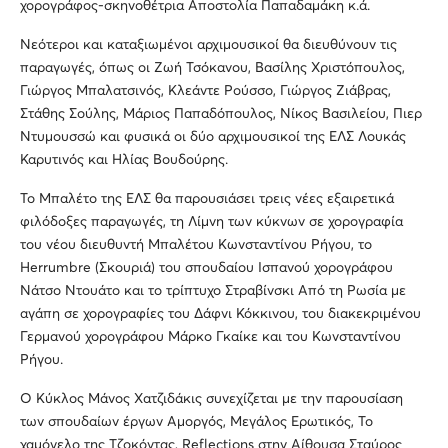
χορογράφος-σκηνοθέτρια Αποστολία Παπαδαμάκη κ.ά.
Νεότεροι και καταξιωμένοι αρχιμουσικοί θα διευθύνουν τις
παραγωγές, όπως οι Ζωή Τσόκανου, Βασίλης Χριστόπουλος,
Γιώργος Μπαλατσινός, Κλεάντε Ρούσσο, Γιώργος Ζιάβρας,
Στάθης Σούλης, Μάριος Παπαδόπουλος, Νίκος Βασιλείου, Πιερ
Ντυμουσσώ και φυσικά οι δύο αρχιμουσικοί της ΕΛΣ Λουκάς
Καρυτινός και Ηλίας Βουδούρης.
Το Μπαλέτο της ΕΛΣ θα παρουσιάσει τρεις νέες εξαιρετικά
φιλόδοξες παραγωγές, τη Λίμνη των κύκνων σε χορογραφία
του νέου διευθυντή Μπαλέτου Κωνσταντίνου Ρήγου, το
Herrumbre (Σκουριά) του σπουδαίου Ισπανού χορογράφου
Νάτσο Ντουάτο και το τρίπτυχο Στραβίνσκι Από τη Ρωσία με
αγάπη σε χορογραφίες του Δάφνι Κόκκινου, του διακεκριμένου
Γερμανού χορογράφου Μάρκο Γκαίκε και του Κωνσταντίνου
Ρήγου.
Ο Κύκλος Μάνος Χατζιδάκις συνεχίζεται με την παρουσίαση
των σπουδαίων έργων Αμοργός, Μεγάλος Ερωτικός, Το
χαμόγελο της Τζοκόντας, Reflections στην Αίθουσα Σταύρος