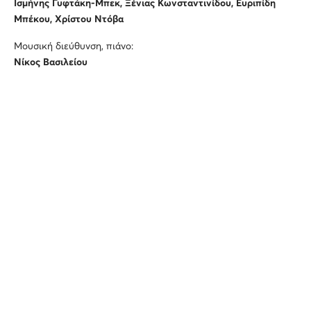
Ισμήνης Γυφτάκη-Μπεκ, Ξένιας Κωνσταντινίδου, Ευριπίδη
Μπέκου, Χρίστου Ντόβα
Μουσική διεύθυνση, πιάνο:
Νίκος Βασιλείου
Διαμάντη Κριτσωτάκη, Άρτεμις Μπόγρη, Άννα
Τσελίκα
μεσόφωνοι
Γιάννης Φίλιας
τενόρος
Βαγγέλης Μανιάτης, Γιώργος Ματθαιακάκης
βαρύτονοι
Με την
Ορχήστρα
της
ΕΛΣ