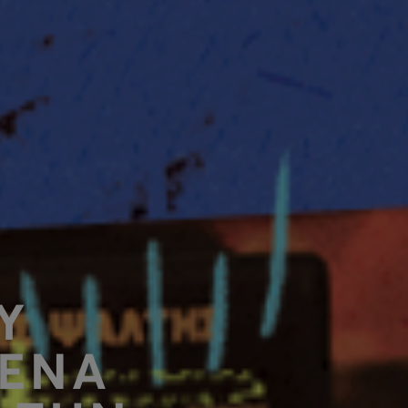
Υ
 ΕΝΑ