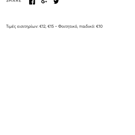
SHARE
Τιμές εισιτηρίων: €12, €15 • Φοιτητικό, παιδικό: €10
ΕΝΑΛΛΑΚΤΙΚΗ ΣΚΗΝΗ
Όπερα
Συναυλία Αλεξέι
Γκερασσίμεζ
3ο Φεστιβάλ Κρουστών
Εναλλακτικής Σκηνής
ΕΛΣ