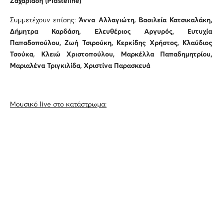
Ζαχαριάδη (Plastelíne)
Συμμετέχουν επίσης:
Άννα Αλλαγιώτη, Βασιλεία Κατσικαλάκη,
Δήμητρα Καρδάση, Ελευθέριος Αργυρός, Ευτυχία
Παπαδοπούλου, Ζωή Τσιρούκη, Κερκίδης Χρήστος, Κλαύδιος
Τσούκα, Κλειώ Χριστοπούλου, Μαρκέλλα Παπαδημητρίου,
Μαριαλένα Τριγκιλίδα, Χριστίνα Παρασκευά
Μουσικό live στο κατάστρωμα:
15/9
•
Κωστής
Κώστας Χρήστου
,
Θωμάς Παπαθανάσης
,
Στέφανος Κεράνης
(μπουζούκι),
Ζήσης Μεζίλης
(πλήκτρα)
16/9
•
Καλογεράκια
Μιχάλης Καλογεράκης
(κιθάρα, φωνή),
Παντελής Καλογεράκης
(φωνή)