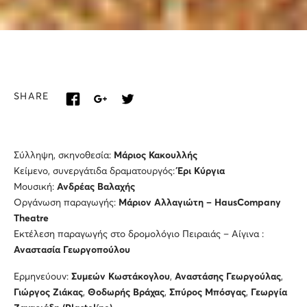
SHARE
Σύλληψη, σκηνοθεσία:
Μάριος Κακουλλής
Κείμενο, συνεργάτιδα δραματουργός:
Έρι Κύργια
Μουσική:
Ανδρέας Βαλαχής
Οργάνωση παραγωγής:
Μάριον Αλλαγιώτη –
HausCompany
Theatre
Εκτέλεση παραγωγής στο δρομολόγιο Πειραιάς – Αίγινα :
Αναστασία Γεωργοπούλου
Ερμηνεύουν:
Συμεών Κωστάκογλου
,
Αναστάσης Γεωργούλας
,
Γιώργος Ζιάκας
,
Θοδωρής Βράχας
,
Σπύρος Μπόσγας
,
Γεωργία