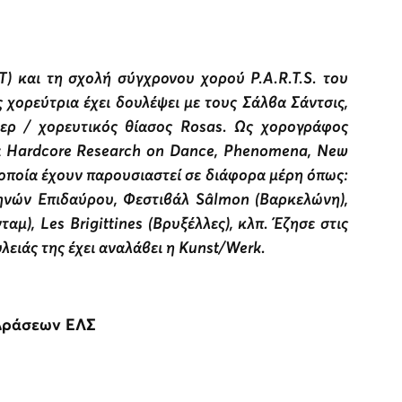
 και τη σχολή σύγχρονου χορού P.A.R.T.S. του
χορεύτρια έχει δουλέψει με τους Σάλβα Σάντσις,
κερ / χορευτικός θίασος Rosas. Ως χορογράφος
ργα Hardcore Research on Dance, Phenomena, New
 τα οποία έχουν παρουσιαστεί σε διάφορα μέρη όπως:
Αθηνών Επιδαύρου, Φεστιβάλ Sâlmon (Βαρκελώνη),
μ), Les Brigittines (Βρυξέλλες), κλπ. Έζησε στις
ειάς της έχει αναλάβει η Kunst/Werk.
Δράσεων ΕΛΣ