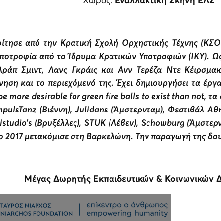
Χώρος:
Εναλλακτική Σκηνή ΕΛΣ
τησε από την Κρατική Σχολή Ορχηστικής Τέχνης (ΚΣΟΤ)
ποτροφία από το Ίδρυμα Κρατικών Υποτροφιών (ΙΚΥ). Ως 
λράπ Σμιντ, Λανς Γκράις και Ανν Τερέζα Ντε Κέιρσμα
ίνηση και το περιεχόμενό της. Έχει δημιουργήσει τα έ
be more desirable for green fire balls to exist than not,
mpulsTanz (Βιέννη), Julidans (Άμστερνταμ), Φεστιβάλ 
studio’s (Βρυξέλλες), STUK (Λέβεν), Schowburg (Άμστερντα
ο 2017 μετακόμισε στη Βαρκελώνη. Την παραγωγή της δουλ
Μέγας Δωρητής Εκπαιδευτικών & Κοινωνικών 