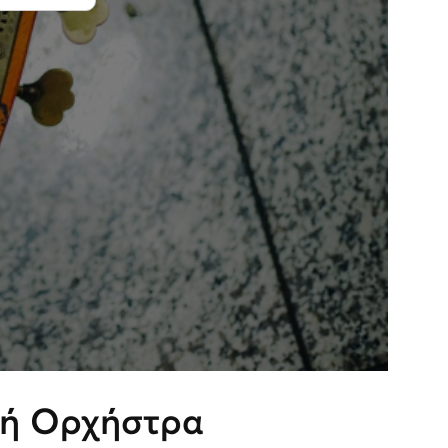
κή Ορχήστρα