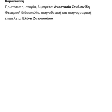
Καμαγιάννη
Πρωτότυπη ιστορία, λιμπρέτο:
Αναστασία Στυλιανίδη
Θεατρική διδασκαλία, σκηνοθετική και σκηνογραφική
επιμέλεια:
Ελένη Ζαχοπούλου
Μουσική διδασκαλία:
Φανή Μώραλη
Σκηνογραφική επιμέλεια, σχεδιασμός φωτισμών:
Μελίνα Μάσχα
Video art:
Χρυσούλα Κοροβέση
Λέων Πραγματίμων
Νίκος Καραγκιαούρης
Εμπαθής θεατής
Μαργαρίτα Συγγενιώτου
ο
Συμμετέχουν μαθητές από τα σχολεία:
7
Δημοτικό Σχολείο
ο
Ελευσίνας «Αντώνιος Μιχαήλος»
,
11
Δημοτικό Σχολείο
ο
ο
Ηλιούπολης
,
12
Δημοτικό Σχολείο Γαλατσίου
,
13
Δημοτικό
ο
Σχολείο Αγίου Δημητρίου
,
15
Δημοτικό
Σχολείο
Περιστερ
ίου,
ο
ο