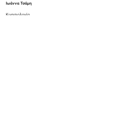
Ιωάννα Τσάμη
Κινησιολογία
Δήμητρα Μητροπούλου
Φωτισμοί
Γιώργος Τέλλος
Αναβίωση φωτισμών
Κωστής Μουσικός
Διεύθυνση παιδικής χορωδίας
Κωνσταντίνα Πιτσιάκου
Αντώνης ο δάσκαλος / Ο γεροδάσκαλος
Νικόλας Μαραζιώτης