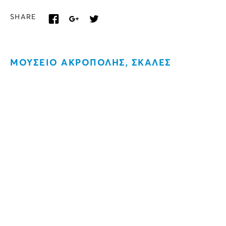
SHARE
ΜΟΥΣΕΙΟ ΑΚΡΟΠΟΛΗΣ, ΣΚΑΛΕΣ
ΗΡΩΔΕΙΟΥ, ΠΛΑΤΕΙΑ ΑΓΙΩΝ ΑΣΩΜΑΤΩΝ,
ΠΛΑΤΕΙΑ ΚΟΤΖΙΑ, ΕΘΝΙΚΟ
ΑΡΧΑΙΟΛΟΓΙΚΟ ΜΟΥΣΕΙΟ
Καλλιτεχνικές Δράσεις
Η Λυρική τιμά την
Μαρία Κάλλας
ΠΡΕΜΙΕΡΑ 15 ΣΕΠΤΕΜΒΡΙΟΥ 2013
15 Σεπτεμβρίου 2013 | 18.00 - 21:30