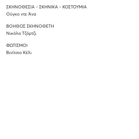
ΣΚΗΝΟΘΕΣΙΑ - ΣΚΗΝΙΚΑ - ΚΟΣΤΟΥΜΙΑ
Ούγκο ντε Άνα
ΒΟΗΘΟΣ ΣΚΗΝΟΘΕΤΗ
Νικόλα Τζόρτζι
ΦΩΤΙΣΜΟΙ
Βινίτσιο Κέλι
ΣΧΕΔΙΑΣΜΟΣ ΠΡΟΒΟΛΩΝ
Σέρτζιο Μετάλλι - Ideogamma
ΚΙΝΗΣΙΟΛΟΓΙΑ
Λέντα Λογιόντιτσε
ΔΙΕΥΘΥΝΣΗ ΧΟΡΩΔΙΑΣ
Αγαθάγγελος Γεωργακάτος
MΕΤΑΦΡΑΣΗ ΠΟΙΗΤΙΚΟΥ ΚΕΙΜΕΝΟΥ
Mαρία Μουρκούση