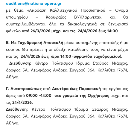
auditions@nationalopera.gr
με θέμα «Ακρόαση Καλλιτεχνικού Προσωπικού – Όνομα
υποψηφίου – Κορυφαίος Β’/Κλαρινέτα», και θα
συμπεριλαμβάνονται όλα τα δικαιολογητικά σε ξεχωριστό
φάκελο
από
26/3/2026
μέχρι και τις
24/4/2026
έως 14:00
.
Β
.
Με Ταχυδρομική Αποστολή
μέσω συστημένης επιστολής ή με
courier. Θα πρέπει η απόδειξη κατάθεσης τους να είναι μέχρι
και τις
24/4/2026
έως
ώρα 14:00 (σφραγίδα ταχυδρομείου).
Διεύθυνση:
Κέντρο Πολιτισμού Ίδρυμα Σταύρος Νιάρχος,
όροφος 5Α, Λεωφόρος Ανδρέα Συγγρού 364, Καλλιθέα 17674,
Αθήνα.
Γ.
Αυτοπροσώπως
από
Δευτέρα έως Παρασκευή
τις εργάσιμες
ώρες από
09:00 -14:00 στο γραφείο της Ορχήστρας
μέχρι και
τις
24/4/2026
.
Διεύθυνση:
Κέντρο Πολιτισμού Ίδρυμα Σταύρος Νιάρχος,
όροφος 5Α, Λεωφόρος Ανδρέα Συγγρού 364, Καλλιθέα 17674,
Αθήνα.