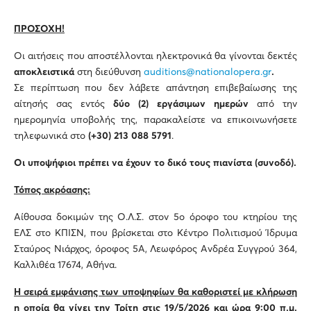
ΠΡΟΣΟΧΗ!
Οι αιτήσεις που αποστέλλονται ηλεκτρονικά θα γίνονται δεκτές
αποκλειστικά
στη διεύθυνση
auditions@nationalopera.gr
.
Σε περίπτωση που δεν λάβετε απάντηση επιβεβαίωσης της
αίτησής σας εντός
δύο (2) εργάσιμων ημερών
από την
ημερομηνία υποβολής της, παρακαλείστε να επικοινωνήσετε
τηλεφωνικά στο
(+30) 213 088 5791
.
Οι υποψήφιοι πρέπει να έχουν το δικό τους πιανίστα (συνοδό).
Τόπος ακρόασης:
Αίθουσα δοκιμών της Ο.Λ.Σ. στον 5ο όροφο του κτηρίου της
ΕΛΣ στο ΚΠΙΣΝ, που βρίσκεται στο Κέντρο Πολιτισμού Ίδρυμα
Σταύρος Νιάρχος, όροφος 5Α, Λεωφόρος Ανδρέα Συγγρού 364,
Καλλιθέα 17674, Αθήνα.
H
σειρά εμφάνισης των υποψηφίων θα καθοριστεί με κλήρωση
η οποία θα γίνει την Τρίτη στις 19/5/2026 και ώρα 9:00 π.μ.