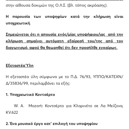
στην αίθουσα δοκιμών της Ο.Λ.Σ. (βλ. τόπος ακρόασης).
Η παρουσία των υποψηφίων κατά την κλήρωση είναι
υποχρεωτική
.
Σημειώνεται ότι η απουσία ενός/μίας υποψήφιου/ιας από την
κλήρωση σημαίνει αυτόματη εξαίρεσή του/της από τον
διαγωνισμό, αφού θα θεωρηθεί ότι δεν προσήλθε εγκαίρως.
Εξεταστέα Ύλη
Η εξεταστέα ύλη σύμφωνα με το Π.Δ. 76/93, ΥΠΠΟ/ΚΑΤΕΧΝ/
Δ/35836/99, περιλαμβάνει τα εξής:
1.
Υποχρεωτικό Κοντσέρτο
W. A. Mozart
:
Κοντσέρτο για Κλαρινέτο σε Λα Μείζονα,
ΚV.622
2.
Ένα μουσικό έργο κατ’ επιλογή του υποψηφίου