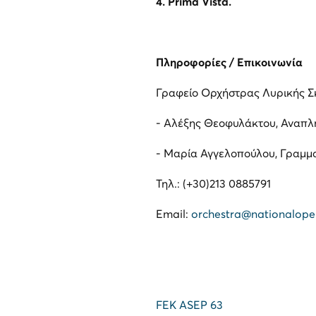
4.
Prima
Vista
.
Πληροφορίες / Επικοινωνία
Γραφείο Ορχήστρας Λυρικής Σ
- Αλέξης Θεοφυλάκτου, Αναπλ
- Μαρία Αγγελοπούλου, Γραμμ
Τηλ.: (+30)213 0885791
Email:
orchestra@nationalope
FEK ASEP 63