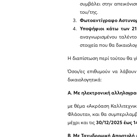
συμβάλει στην απεικόνισ
του/της.
Φωτοαντίγραφο Αστυνομι
Υ
ποψήφιοι κάτω των 21
αναγνωρισμένου ταλέντου
στοιχεία που θα δικαιολογ
Η διαπίστωση περί τούτου θα γ
Όσοι/ες επιθυμούν να λάβουν
δικαιολογητικά:
Α.
Με ηλεκτρονική αλληλογρα
με θέμα «Ακρόαση Καλλιτεχνι
Φλάουτα», και θα συμπεριλαμβ
μέχρι και τις
30/12/2025 έως 1
Β
.
Με Ταχυδρομική Αποστολή
μ