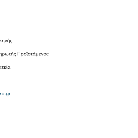
κηνής
ηρωτής Προϊστάμενος
ατεία
ra.gr