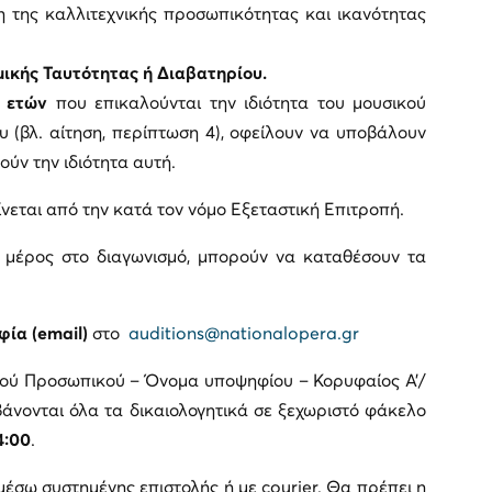
η της καλλιτεχνικής προσωπικότητας και ικανότητας
κής Ταυτότητας ή Διαβατηρίου.
 ετών
που επικαλούνται την ιδιότητα του μουσικού
 (βλ. αίτηση, περίπτωση 4), οφείλουν να υποβάλουν
ούν την ιδιότητα αυτή.
ίνεται από την κατά τον νόμο Εξεταστική Επιτροπή.
 μέρος στο διαγωνισμό, μπορούν να καταθέσουν τα
φία (
email
)
στο
auditions@nationalopera.gr
κού Προσωπικού – Όνομα υποψηφίου – Κορυφαίος Α’/
άνονται όλα τα δικαιολογητικά σε ξεχωριστό φάκελο
4:00
.
έσω συστημένης επιστολής ή με courier. Θα πρέπει η