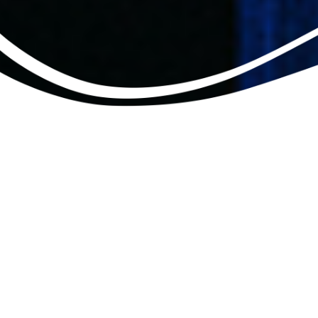
Πληροφορίες
SHARE
Μουσική διεύθυνση:
Σέστο Κουατρίνι
Σκηνοθεσία, σκηνικά, κοστούμια:
Ούγκο ντε Άνα
Σχεδιασμός προβολών:
Σέρτζιο Μετάλλι –
Ideogamma
SRL
Διεύθυνση χορωδίας:
Αγαθάγγελος Γεωργακάτος