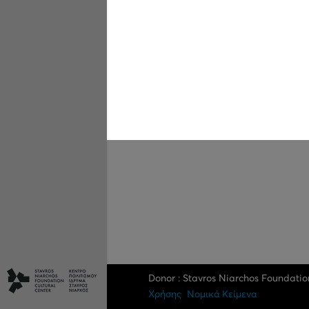
Donor : Stavros Niarchos Foundatio
Xρήσης
Νομικά Κείμενα