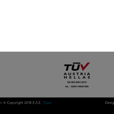
n. © Copyright 2018 Ε.Λ.Σ.
Όροι
Desi