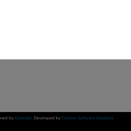
gned by
K2design
. Developed by
Centiva Software Solutions