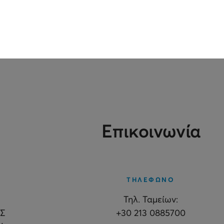
Επικοινωνία
ΤΗΛΕΦΩΝΟ
Τηλ. Ταμείων:
Σ
+30 213 0885700