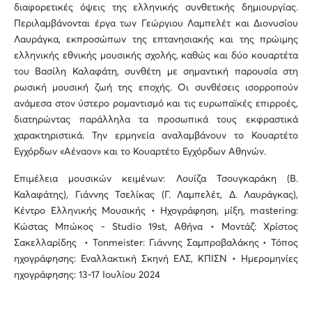
διαφορετικές όψεις της ελληνικής συνθετικής δημιουργίας.
Περιλαμβάνονται έργα των Γεώργιου Λαμπελέτ και Διονυσίου
Λαυράγκα, εκπροσώπων της επτανησιακής και της πρώιμης
ελληνικής εθνικής μουσικής σχολής, καθώς και δύο κουαρτέτα
του Βασίλη Καλαφάτη, συνθέτη με σημαντική παρουσία στη
ρωσική μουσική ζωή της εποχής. Οι συνθέσεις ισορροπούν
ανάμεσα στον ύστερο ρομαντισμό και τις ευρωπαϊκές επιρροές,
διατηρώντας παράλληλα τα προσωπικά τους εκφραστικά
χαρακτηριστικά. Την ερμηνεία αναλαμβάνουν το Κουαρτέτο
Εγχόρδων «Αέναον» και το Κουαρτέτο Εγχόρδων Αθηνών.
Επιμέλεια μουσικών κειμένων: Λουίζα Τσουγκαράκη (Β.
Καλαφάτης), Γιάννης Τσελίκας (Γ. Λαμπελέτ, Δ. Λαυράγκας),
Κέντρο Ελληνικής Μουσικής • Ηχογράφηση, μίξη, mastering:
Κώστας Μπώκος - Studio 19st, Αθήνα • Μοντάζ: Χρίστος
Σακελλαρίδης • Tonmeister: Γιάννης Σαμπροβαλάκης • Τόπος
ηχογράφησης: Εναλλακτική Σκηνή ΕΛΣ, ΚΠΙΣΝ • Ημερομηνίες
ηχογράφησης: 13-17 Ιουλίου 2024