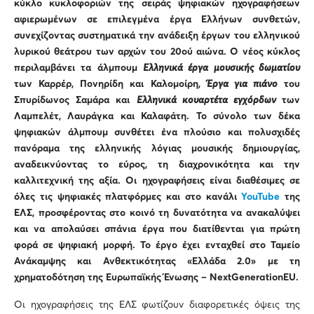
κύκλο κυκλοφοριών της σειράς ψηφιακών ηχογραφήσεων
αφιερωμένων σε επιλεγμένα έργα Ελλήνων συνθετών,
συνεχίζοντας συστηματικά την ανάδειξη έργων του ελληνικού
λυρικού θεάτρου των αρχών του 20ού αιώνα. Ο νέος κύκλος
περιλαμβάνει τα άλμπουμ
Ελληνικά έργα μουσικής δωματίου
των Καρρέρ, Πονηρίδη και Καλομοίρη,
Έργα για πιάνο
του
Σπυρίδωνος Σαμάρα και
Ελληνικά κουαρτέτα εγχόρδων
των
Λαμπελέτ, Λαυράγκα και Καλαφάτη. Το σύνολο των δέκα
ψηφιακών άλμπουμ συνθέτει ένα πλούσιο και πολυσχιδές
πανόραμα της ελληνικής λόγιας μουσικής δημιουργίας,
αναδεικνύοντας το εύρος, τη διαχρονικότητα και την
καλλιτεχνική της αξία. Οι ηχογραφήσεις είναι διαθέσιμες σε
όλες τις ψηφιακές πλατφόρμες και στο κανάλι
YouTube
της
ΕΛΣ, προσφέροντας στο κοινό τη δυνατότητα να ανακαλύψει
και να απολαύσει σπάνια έργα που διατίθενται για πρώτη
φορά σε ψηφιακή μορφή. Το έργο έχει ενταχθεί στο Ταμείο
Ανάκαμψης και Ανθεκτικότητας «Ελλάδα 2.0» με τη
χρηματοδότηση της Ευρωπαϊκής Ένωσης – NextGenerationEU.
Οι ηχογραφήσεις της ΕΛΣ φωτίζουν διαφορετικές όψεις της