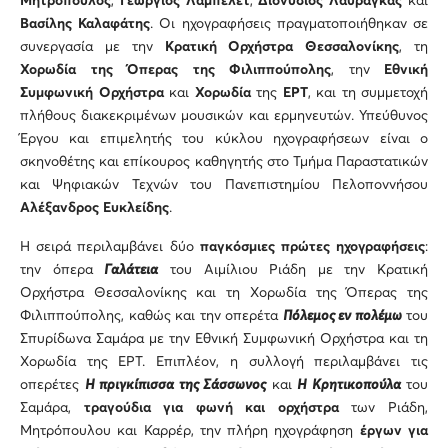
Μητρόπουλος
,
Γεώργιος Λαμπελέτ
,
Διονύσιος Λαυράγκας
και
Βασίλης Καλαφάτης
. Οι ηχογραφήσεις πραγματοποιήθηκαν σε
συνεργασία με την
Κρατική Ορχήστρα Θεσσαλονίκης
, τη
Χορωδία της Όπερας της Φιλιππούπολης
, την
Εθνική
Συμφωνική Ορχήστρα
και
Χορωδία
της
ΕΡΤ
, και τη συμμετοχή
πλήθους διακεκριμένων μουσικών και ερμηνευτών. Υπεύθυνος
Έργου και επιμελητής του κύκλου ηχογραφήσεων είναι ο
σκηνοθέτης και επίκουρος καθηγητής στο Τμήμα Παραστατικών
και Ψηφιακών Τεχνών του Πανεπιστημίου Πελοποννήσου
Αλέξανδρος Ευκλείδης
.
Η σειρά περιλαμβάνει δύο
παγκόσμιες πρώτες ηχογραφήσεις
:
την όπερα
Γαλάτεια
του Αιμίλιου Ριάδη με την Κρατική
Ορχήστρα Θεσσαλονίκης και τη Χορωδία της Όπερας της
Φιλιππούπολης, καθώς και την οπερέτα
Πόλεμος εν πολέμω
του
Σπυρίδωνα Σαμάρα με την Εθνική Συμφωνική Ορχήστρα και τη
Χορωδία της ΕΡΤ. Επιπλέον, η συλλογή περιλαμβάνει τις
οπερέτες
Η πριγκίπισσα της Σάσσωνος
και
Η Κρητικοπούλα
του
Σαμάρα,
τραγούδια για φωνή και ορχήστρα
των Ριάδη,
Μητρόπουλου και Καρρέρ, την πλήρη ηχογράφηση
έργων για