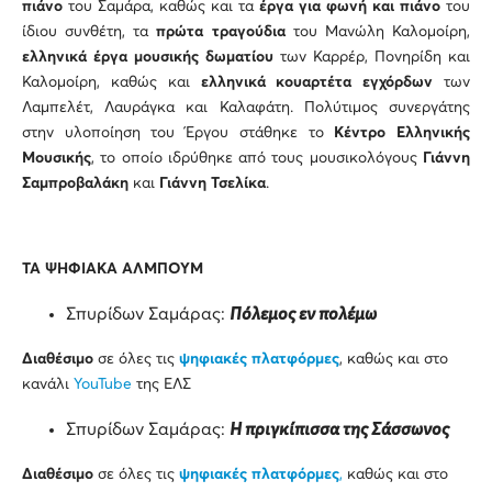
πιάνο
του Σαμάρα, καθώς και τα
έργα για φωνή και πιάνο
του
ίδιου συνθέτη, τα
πρώτα τραγούδια
του Μανώλη Καλομοίρη,
ελληνικά έργα μουσικής δωματίου
των Καρρέρ, Πονηρίδη και
Καλομοίρη, καθώς και
ελληνικά κουαρτέτα εγχόρδων
των
Λαμπελέτ, Λαυράγκα και Καλαφάτη. Πολύτιμος συνεργάτης
στην υλοποίηση του Έργου στάθηκε το
Κέντρο Ελληνικής
Μουσικής
, το οποίο ιδρύθηκε από τους μουσικολόγους
Γιάννη
Σαμπροβαλάκη
και
Γιάννη Τσελίκα
.
ΤΑ ΨΗΦΙΑΚΑ ΑΛΜΠΟΥΜ
Σπυρίδων Σαμάρας:
Πόλεμος εν πολέμω
Διαθέσιμο
σε όλες τις
ψηφιακές πλατφόρμες
, καθώς και στο
κανάλι
YouTube
της ΕΛΣ
Σπυρίδων Σαμάρας:
Η πριγκίπισσα της Σάσσωνος
Διαθέσιμο
σε όλες τις
ψηφιακές πλατφόρμες
,
καθώς και στο