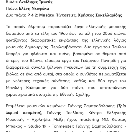
Βιόλα:
Αντίλοχος Τρανός
Πιάνο:
Ελένη Νταφέκα
Δύο πιάνα
:
P 4 2: Μπεάτα Πίντσετιτς, Χρήστος Σακελλαρίδης
Το παρόν άλμπουμ παρουσιάζει έργα ελληνικής μουσικής
δωματίου από τα τέλη του 19ου έως τα τέλη του 20ού αιώνα,
φωτίζοντας διαφορετικές εκφάνσεις της ελληνικής λόγιας
μουσικής δημιουργίας. Περιλαμβάνονται δύο έργα του Παύλου
Καρρέρ για φλάουτο και πιάνο, βασισμένα σε θέματα από
όπερες του Βέρντι, τέσσερα έργα του Γεώργιου Πονηρίδη για
διαφορετικά σύνολα ξύλινων πνευστών (με τη συμμετοχή της
βιόλας σε ένα από αυτά), στα οποία ο συνθέτης πειραματίζεται
με νεότερες τεχνικές σύνθεσης, καθώς και δύο έργα του
Μανώλη Καλομοίρη για δύο πιάνα, που αποτυπώνουν
χαρακτηριστικά στοιχεία της Εθνικής Σχολής.
Επιμέλεια μουσικών κειμένων: Γιάννης Σαμπροβαλάκης (
Τρία
λυρικά κομμάτια
), Γιάννης Τσελίκας, Κέντρο Ελληνικής
Μουσικής • Ηχοληψία, Μείξη ήχου, mastering MD: Κώστας
Μπώκος – Studio 19 • Tonmeister: Γιάννης Σαμπροβαλάκης •