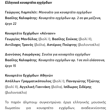
Ελληνικά κουαρτέτα εγχόρδων
Γεώργιος Λαμπελέτ:
Μενουέτο για κουαρτέτο εγχόρδων
Βασίλης Καλαφάτης:
Κουαρτέτο εγχόρδων αρ. 2 σε φα μείζονα,
έργο 22
Κουαρτέτο Εγχόρδων «Αέναον»
Γεωργίος Μανδύλας
(βιολί Ι),
Βασίλης Σούκας
(βιολί ΙΙ),
Αντίλοχος Τρανός
(βιόλα),
Αστέριος Πούφτης
(βιολοντσέλο)
Διονύσιος Λαυράγκας
:
Σουίτα για κουαρτέτο εγχόρδων
Βασίλης Καλαφάτης
:
Κουαρτέτο εγχόρδων αρ. 1 σε σολ ελάσσονα,
έργο 15
Κουαρτέτο Εγχόρδων Αθηνών
Απόλλων Γραμματικόπουλος
(βιολί Ι),
Παναγιώτης Τζιώτης
(βιολί ΙΙ),
Αγγελική Γιαννάκη
(βιόλα),
Ισίδωρος Σιδέρης
(βιολοντσέλο)
Το παρόν άλμπουμ συγκεντρώνει έργα ελληνικής μουσικής
δωματίου για κουαρτέτο εγχόρδων, αναδεικνύοντας