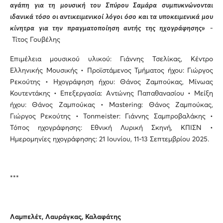
αγάπη για τη μουσική του Σπύρου Σαμάρα συμπυκνώνονται
ιδανικά τόσο οι αντικειμενικοί λόγοι όσο και τα υποκειμενικά μου
κίνητρα για την πραγματοποίηση αυτής της ηχογράφησης»
-
Τίτος Γουβέλης
Επιμέλεια μουσικού υλικού: Γιάννης Τσελίκας, Κέντρο
Ελληνικής Μουσικής • Προϊστάμενος Τμήματος ήχου: Γιώργος
Ρεκούτης • Ηχογράφηση ήχου: Θάνος Ζαμπούκας, Μίνωας
Κουτεντάκης • Επεξεργασία: Αντώνης Παπαθανασίου • Μείξη
ήχου: Θάνος Ζαμπούκας • Mastering: Θάνος Ζαμπούκας,
Γιώργος Ρεκούτης • Tonmeister: Γιάννης Σαμπροβαλάκης •
Τόπος ηχογράφησης: Εθνική Λυρική Σκηνή, ΚΠΙΣΝ •
Ημερομηνίες ηχογράφησης: 21 Ιουνίου, 11-13 Σεπτεμβρίου 2025.
***
Λαμπελέτ, Λαυράγκας, Καλαφάτης