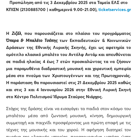
Προπώληση από τις 3 Δεκεμβρίου 2025
στα Ταμεία ΕΛΣ στο
ΚΠΙΣΝ (2130885700 | καθημερινά 9.00-21.00),
ticketservices.gr
Η
Ζιζέλ
, που παρουσιάζεται στο πλαίσιο του προγράμματος
Όπερα & Μπαλέτο Τσέπης
των Εκπαιδευτικών & Κοινωνικών
Δράσεων της Εθνικής Λυρικής Σκηνής, έχει ως αφετηρία το
ομότιτλο κλασικό μπαλέτο του Αντόλφ Αντάμ και απευθύνεται
σε παιδιά ηλικίας
4 έως 7 ετών
προσκαλώντας τα να ζήσουν
μια παραμυθένια
διαδραστική μουσική και χορευτική εμπειρία
μέσα στο πνεύμα των Χριστουγέννων και της Πρωτοχρονιάς.
Η παράσταση θα παρουσιαστεί στις
21 Δεκεμβρίου 2025
καθώς
και στις
3 και 4 Ιανουαρίου 2026
στην Εθνική Λυρική Σκηνή
στο Κέντρο Πολιτισμού Ίδρυμα Σταύρος Νιάρχος.
Στόχος της δράσης είναι να εισαγάγει τα παιδιά στον κόσμο του
μπαλέτου μέσα από ζωντανή μουσική, κίνηση, δημιουργική
συμμετοχή και παιχνίδι προσφέροντας μια πρώτη επαφή με τις
τέχνες της μουσικής και του χορού. Η αφήγηση διατηρεί τον