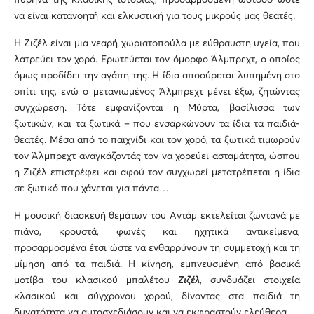
πυρήνα της κλασικής ιστορίας, προσαρμοσμένη ωστόσο ώστε
να είναι κατανοητή και ελκυστική για τους μικρούς μας θεατές.
Η Ζιζέλ είναι μια νεαρή χωριατοπούλα με εύθραυστη υγεία, που
λατρεύει τον χορό. Ερωτεύεται τον όμορφο Άλμπρεχτ, ο οποίος
όμως προδίδει την αγάπη της. Η ίδια αποσύρεται λυπημένη στο
σπίτι της, ενώ ο μετανιωμένος Άλμπρεχτ μένει έξω, ζητώντας
συγχώρεση. Τότε εμφανίζονται η Μύρτα, βασίλισσα των
ξωτικών, και τα ξωτικά – που ενσαρκώνουν τα ίδια τα παιδιά-
θεατές. Μέσα από το παιχνίδι και τον χορό, τα ξωτικά τιμωρούν
τον Άλμπρεχτ αναγκάζοντάς τον να χορεύει ασταμάτητα, ώσπου
η Ζιζέλ επιστρέφει και αφού τον συγχωρεί μετατρέπεται η ίδια
σε ξωτικό που χάνεται για πάντα…
Η μουσική διασκευή θεμάτων του Αντάμ εκτελείται ζωντανά με
πιάνο, κρουστά, φωνές και ηχητικά αντικείμενα,
προσαρμοσμένα έτσι ώστε να ενθαρρύνουν τη συμμετοχή και τη
μίμηση από τα παιδιά. Η κίνηση, εμπνευσμένη από βασικά
μοτίβα του κλασικού μπαλέτου
Ζιζέλ
, συνδυάζει στοιχεία
κλασικού και σύγχρονου χορού, δίνοντας στα παιδιά τη
δυνατότητα να αυτοσχεδιάσουν και να εκφραστούν ελεύθερα.