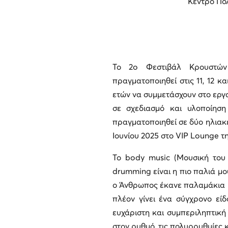
Κέντρο Πο
Το 2o Φεστιβάλ Κρουστών
πραγματοποιηθεί στις 11, 12 κα
ετών να συμμετάσχουν στο εργ
σε σχεδιασμό και υλοποίησ
πραγματοποιηθεί σε δύο ηλιακές
Ιουνίου 2025 στο VIP Lounge τ
Το body music (Μουσική του
drumming είναι η πιο παλιά μο
ο Άνθρωπος έκανε παλαμάκια κα
πλέον γίνει ένα σύγχρονο είδ
ευχάριστη και συμπεριληπτική
στον ρυθμό, τις πολυρρυθμίες κ