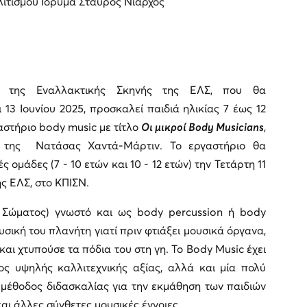
λιτισμού Ίδρυμα Σταύρος Νιάρχος
 της Εναλλακτικής Σκηνής της ΕΛΣ, που θα
ι 13 Ιουνίου 2025, προσκαλεί παιδιά ηλικίας 7 έως 12
αστήριο body music με τίτλο
Οι μικροί Body Musicians
,
η της Νατάσας Χαντά-Μάρτιν. Το εργαστήριο θα
 ομάδες (7 - 10 ετών και 10 - 12 ετών) την Τετάρτη 11
ης ΕΛΣ, στο ΚΠΙΣΝ.
 Σώματος) γνωστό και ως body percussion ή body
υσική του πλανήτη γιατί πριν φτιάξει μουσικά όργανα,
ι χτυπούσε τα πόδια του στη γη. Το Body Music έχει
ος υψηλής καλλιτεχνικής αξίας, αλλά και μία πολύ
 μέθοδος διδασκαλίας για την εκμάθηση των παιδιών
αι άλλες σύνθετες μουσικές έννοιες.