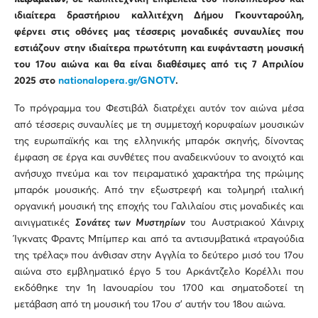
ιδιαίτερα δραστήριου καλλιτέχνη Δήμου Γκουνταρούλη,
φέρνει στις οθόνες μας τέσσερις μοναδικές συναυλίες που
εστιάζουν στην ιδιαίτερα πρωτότυπη και ευφάνταστη μουσική
του 17ου αιώνα και
θα είναι
διαθέσιμες από τις 7 Απριλίου
2025 στο
nationalopera.gr/GNOTV
.
Το πρόγραμμα του Φεστιβάλ διατρέχει αυτόν τον αιώνα μέσα
από τέσσερις συναυλίες με τη συμμετοχή κορυφαίων μουσικών
της ευρωπαϊκής και της ελληνικής μπαρόκ σκηνής, δίνοντας
έμφαση σε έργα και συνθέτες που αναδεικνύουν το ανοιχτό και
ανήσυχο πνεύμα και τον πειραματικό χαρακτήρα της πρώιμης
μπαρόκ μουσικής. Από την εξωστρεφή και τολμηρή ιταλική
οργανική μουσική της εποχής του Γαλιλαίου στις μοναδικές και
αινιγματικές
Σονάτες των Μυστηρίων
του Aυστριακού Χάινριχ
Ίγκνατς Φραντς Μπίμπερ και από τα αντισυμβατικά «τραγούδια
της τρέλας» που άνθισαν στην Αγγλία το δεύτερο μισό του 17ου
αιώνα στο εμβληματικό έργο 5 του Αρκάντζελο Κορέλλι που
εκδόθηκε την 1η Ιανουαρίου του 1700 και σηματοδοτεί τη
μετάβαση από τη μουσική του 17ου σ’ αυτήν του 18ου αιώνα.