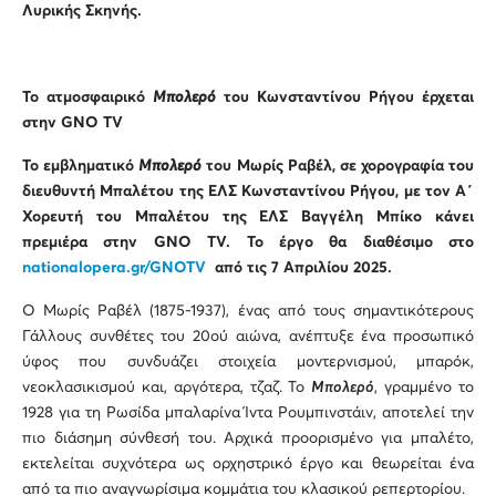
Λυρικής Σκηνής.
Το ατμοσφαιρικό
Μπολερό
του Κωνσταντίνου Ρήγου έρχεται
στην GNO TV
Το εμβληματικό
Μπολερό
του Μωρίς Ραβέλ, σε χορογραφία του
διευθυντή Μπαλέτου της ΕΛΣ Κωνσταντίνου Ρήγου, με τον Α΄
Χορευτή του Μπαλέτου της ΕΛΣ Βαγγέλη Μπίκο κάνει
πρεμιέρα στην
GNO
TV
. Το έργο θα διαθέσιμο στο
nationalopera.gr/GNOTV
από τις 7 Απριλίου 2025.
Ο Μωρίς Ραβέλ (1875-1937), ένας από τους σημαντικότερους
Γάλλους συνθέτες του 20ού αιώνα, ανέπτυξε ένα προσωπικό
ύφος που συνδυάζει στοιχεία μοντερνισμού, μπαρόκ,
νεοκλασικισμού και, αργότερα, τζαζ. Το
Μπολερό
, γραμμένο το
1928 για τη Ρωσίδα μπαλαρίνα Ίντα Ρουμπινστάιν, αποτελεί την
πιο διάσημη σύνθεσή του. Αρχικά προορισμένο για μπαλέτο,
εκτελείται συχνότερα ως ορχηστρικό έργο και θεωρείται ένα
από τα πιο αναγνωρίσιμα κομμάτια του κλασικού ρεπερτορίου.