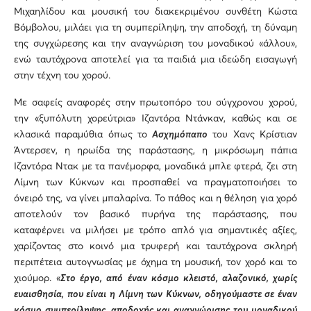
Μιχαηλίδου και μουσική του διακεκριμένου συνθέτη Κώστα
Βόμβολου, μιλάει για τη συμπερίληψη, την αποδοχή, τη δύναμη
της συγχώρεσης και την αναγνώριση του μοναδικού «άλλου»,
ενώ ταυτόχρονα αποτελεί για τα παιδιά μια ιδεώδη εισαγωγή
στην τέχνη του χορού.
Με σαφείς αναφορές στην πρωτοπόρο του σύγχρονου χορού,
την «ξυπόλυτη χορεύτρια» Ιζαντόρα Ντάνκαν, καθώς και σε
κλασικά παραμύθια όπως το
Ασχημόπαπο
του Χανς Κρίστιαν
Άντερσεν, η ηρωίδα της παράστασης, η μικρόσωμη πάπια
Ιζαντόρα Ντακ με τα πανέμορφα, μοναδικά μπλε φτερά, ζει στη
Λίμνη των Κύκνων και προσπαθεί να πραγματοποιήσει το
όνειρό της, να γίνει μπαλαρίνα. Το πάθος και η θέληση για χορό
αποτελούν τον βασικό πυρήνα της παράστασης, που
καταφέρνει να μιλήσει με τρόπο απλό για σημαντικές αξίες,
χαρίζοντας στο κοινό μια τρυφερή και ταυτόχρονα σκληρή
περιπέτεια αυτογνωσίας με όχημα τη μουσική, τον χορό και το
χιούμορ. «
Στο έργο, από έναν κόσμο κλειστό, αλαζονικό, χωρίς
ευαισθησία, που είναι η Λίμνη των Κύκνων, οδηγούμαστε σε έναν
κόσμο συμπερίληψης, αποδοχής και αναγνώρισης του μοναδικού