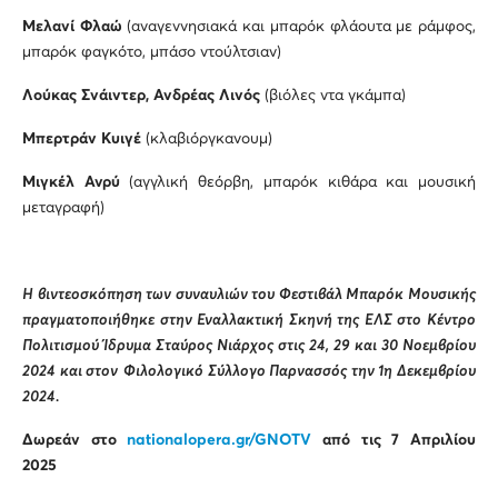
Μελανί Φλαώ
(αναγεννησιακά και μπαρόκ φλάουτα με ράμφος,
μπαρόκ φαγκότο, μπάσο ντούλτσιαν)
Λούκας Σνάιντερ, Ανδρέας Λινός
(βιόλες ντα γκάμπα)
Μπερτράν Κυιγέ
(κλαβιόργκανουμ)
Μιγκέλ Ανρύ
(αγγλική θεόρβη, μπαρόκ κιθάρα και μουσική
μεταγραφή)
Η βιντεοσκόπηση των συναυλιών του Φεστιβάλ Μπαρόκ Μουσικής
πραγματοποιήθηκε στην Εναλλακτική Σκηνή της ΕΛΣ στο Κέντρο
Πολιτισμού Ίδρυμα Σταύρος Νιάρχος στις 24, 29 και 30 Νοεμβρίου
2024 και στον
Φιλολογικό Σύλλογο Παρνασσός την 1η Δεκεμβρίου
2024.
Δωρεάν στο
nationalopera
.
gr
/
GNOTV
από τις 7 Απριλίου
2025