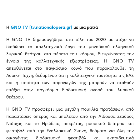
H
GNO TV
[
tv.nationalopera.gr
]
με μια ματιά
Η GNO TV δημιουργήθηκε στα τέλη του 2020 με στόχο να
διαδώσει το καλλιτεχνικό έργο του μοναδικού ελληνικού
λυρικού θεάτρου στα πέρατα του κόσμου, διευρύνοντας την
έννοια της καλλιτεχνικής εξωστρέφειας. Η GNO TV
απευθύνεται στο παγκόσμιο κοινό που παρακολουθεί τη
Λυρική Τέχνη, δεδομένου ότι η καλλιτεχνική ταυτότητα της ΕΛΣ
και η ποιότητα των παραγωγών της μπορούν να σταθούν
επάξια στην παγκόσμια διαδικτυακή αγορά του λυρικού
θεάτρου.
Η GNO TV προσφέρει μια μεγάλη ποικιλία προτάσεων, από
παραστάσεις όπερας και μπαλέτου από την Αίθουσα Σταύρος
Νιάρχος και το Ηρώδειο, οπερέτας, μουσικού θεάτρου και
φεστιβάλ από την Εναλλακτική Σκηνή, θεάματα για όλη την
οικογένεια, διαδικτυακά φεστιβάλ και εκπαιδευτικά