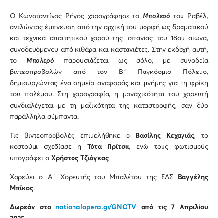
Ο Κωνσταντίνος Ρήγος χορογράφησε το
Μπολερό
του Ραβέλ,
αντλώντας έμπνευση από την αρχική του μορφή ως δραματικού
και τεχνικά απαιτητικού χορού της Ισπανίας του 18ου αιώνα,
συνοδευόμενου από κιθάρα και καστανιέτες. Στην εκδοχή αυτή,
το
Μπολερό
παρουσιάζεται ως σόλο, με συνοδεία
βιντεοπροβολών από τον Β΄ Παγκόσμιο Πόλεμο,
δημιουργώντας ένα σημείο αναφοράς και μνήμης για τη φρίκη
του πολέμου. Στη χορογραφία, η μοναχικότητα του χορευτή
συνδιαλέγεται με τη μαζικότητα της καταστροφής, σαν δύο
παράλληλα σύμπαντα.
Τις βιντεοπροβολές επιμελήθηκε ο
Βασίλης Κεχαγιάς
, το
κοστούμι σχεδίασε η
Τότα Πρίτσα
, ενώ τους φωτισμούς
υπογράφει ο
Χρήστος Τζιόγκας
.
Χορεύει ο Α΄ Χορευτής του Μπαλέτου της ΕΛΣ
Βαγγέλης
Μπίκος
.
Δωρεάν στο
nationalopera
.
gr
/
GNOTV
από τις 7 Απριλίου