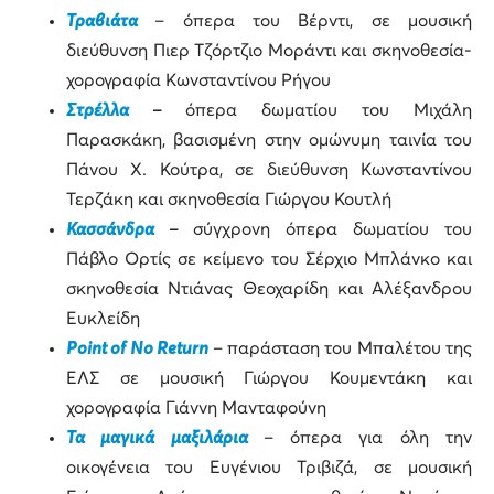
Τραβιάτα
– όπερα του Βέρντι, σε μουσική
διεύθυνση Πιερ Τζόρτζιο Μοράντι και σκηνοθεσία-
χορογραφία Κωνσταντίνου Ρήγου
Στρέλλα
–
όπερα δωματίου του Μιχάλη
Παρασκάκη, βασισμένη στην ομώνυμη ταινία του
Πάνου Χ. Κούτρα, σε διεύθυνση Κωνσταντίνου
Τερζάκη και σκηνοθεσία Γιώργου Κουτλή
Κασσάνδρα
–
σύγχρονη όπερα δωματίου του
Πάβλο Ορτίς σε κείμενο του Σέρχιο Μπλάνκο και
σκηνοθεσία Ντιάνας Θεοχαρίδη και Αλέξανδρου
Ευκλείδη
Point of No Return
– παράσταση του Μπαλέτου της
ΕΛΣ σε μουσική Γιώργου Κουμεντάκη και
χορογραφία Γιάννη Μανταφούνη
Τα μαγικά μαξιλάρια
– όπερα για όλη την
οικογένεια του Ευγένιου Τριβιζά, σε μουσική