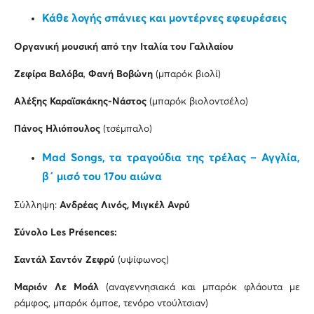
Κάθε λογής σπάνιες και μοντέρνες εφευρέσεις
Οργανική μουσική από την Ιταλία του Γαλιλαίου
Ζεφίρα Βαλόβα
,
Φανή Βοβώνη
(μπαρόκ βιολί)
Αλέξης Καραϊσκάκης-Νάστος
(μπαρόκ βιολοντσέλο)
Πάνος Ηλιόπουλος
(τσέμπαλο)
Mad Songs, τα τραγούδια της τρέλας – Αγγλία,
β΄ μισό του 17ου αιώνα
Σύλληψη:
Ανδρέας Λινός, Μιγκέλ Ανρύ
Σύνολο
Les
Pr
é
sences
:
Σαντάλ Σαντόν Ζεφρύ
(υψίφωνος)
Μαριόν Λε Μοάλ
(αναγεννησιακά και μπαρόκ φλάουτα με
ράμφος, μπαρόκ όμποε, τενόρο ντούλτσιαν)