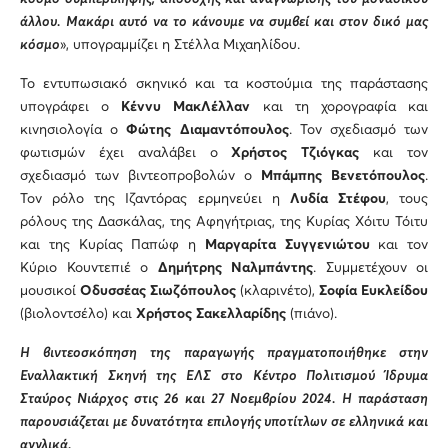
άλλου. Μακάρι αυτό να το κάνουμε να συμβεί και στον δικό μας
κόσμο
», υπογραμμίζει η Στέλλα Μιχαηλίδου.
Το εντυπωσιακό σκηνικό και τα κοστούμια της παράστασης
υπογράφει ο
Κέννυ ΜακΛέλλαν
και τη χορογραφία και
κινησιολογία ο
Φώτης Διαμαντόπουλος
. Τον σχεδιασμό των
φωτισμών έχει αναλάβει ο
Χρήστος Τζιόγκας
και τον
σχεδιασμό των βιντεοπροβολών ο
Μπάμπης Βενετόπουλος
.
Τον ρόλο της Ιζαντόρας ερμηνεύει η
Λυδία Στέφου
, τους
ρόλους της Δασκάλας, της Αφηγήτριας, της Κυρίας Χόιτυ Τόιτυ
και της Κυρίας Παπώφ η
Μαργαρίτα Συγγενιώτου
και τον
Κύριο Κουντεπιέ ο
Δημήτρης Ναλμπάντης
. Συμμετέχουν οι
μουσικοί
Οδυσσέας Σιωζόπουλος
(κλαρινέτο),
Σοφία Ευκλείδου
(βιολοντσέλο) και
Χρήστος Σακελλαρίδης
(πιάνο).
Η βιντεοσκόπηση της παραγωγής πραγματοποιήθηκε στην
Εναλλακτική Σκηνή της ΕΛΣ στο Κέντρο Πολιτισμού Ίδρυμα
Σταύρος Νιάρχος στις 26 και 27 Νοεμβρίου 2024. Η παράσταση
παρουσιάζεται με δυνατότητα επιλογής υποτίτλων σε ελληνικά και
αγγλικά.