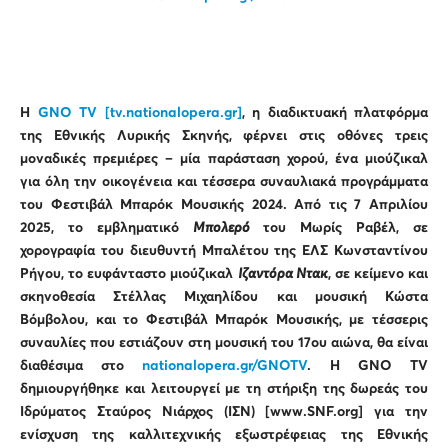
Η
GNO TV
[
tv.nationalopera.gr
]
, η διαδικτυακή πλατφόρμα
της Εθνικής Λυρικής Σκηνής, φέρνει στις οθόνες τρεις
μοναδικές πρεμιέρες – μία παράσταση χορού, ένα μιούζικαλ
για όλη την οικογένεια και τέσσερα συναυλιακά προγράμματα
του Φεστιβάλ Μπαρόκ Μουσικής 2024. Από τις 7 Απριλίου
2025, το εμβληματικό
Μπολερό
του Μωρίς Ραβέλ, σε
χορογραφία του διευθυντή Μπαλέτου της ΕΛΣ Κωνσταντίνου
Ρήγου, το ευφάνταστο μιούζικαλ
Ιζαντόρα Ντακ
, σε κείμενο και
σκηνοθεσία Στέλλας Μιχαηλίδου και μουσική Κώστα
Βόμβολου, και το Φεστιβάλ Μπαρόκ Μουσικής, με τέσσερις
συναυλίες που εστιάζουν στη μουσική του 17ου αιώνα, θα είναι
διαθέσιμα στο
nationalopera.gr/GNOTV
.
H GNO TV
δημιουργήθηκε και λειτουργεί με τη στήριξη της δωρεάς του
Ιδρύματος Σταύρος Νιάρχος (ΙΣΝ) [www.SNF.org] για την
ενίσχυση της καλλιτεχνικής εξωστρέφειας της Εθνικής